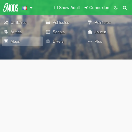
Show Adult
Connexion
Utilitaires
Véhicules
Peintures
Armes
Scripts
Joueur
Maps
Divers
Plus