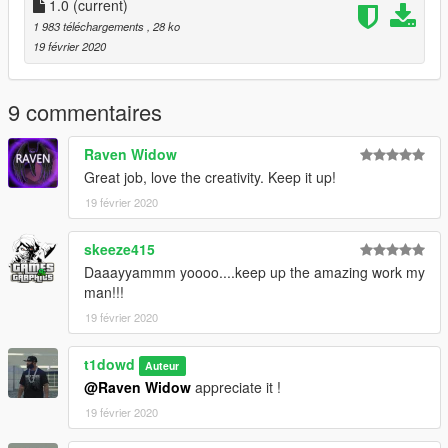
1.0
(current)
1 983 téléchargements
, 28 ko
19 février 2020
9 commentaires
Raven Widow
Great job, love the creativity. Keep it up!
19 février 2020
skeeze415
Daaayyammm yoooo....keep up the amazing work my
man!!!
19 février 2020
t1dowd
Auteur
@Raven Widow
appreciate it !
19 février 2020