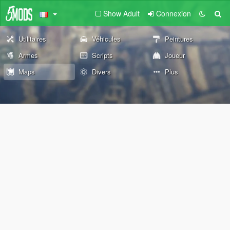
Show Adult
Connexion
Utilitaires
Véhicules
Peintures
Armes
Scripts
Joueur
Maps
Divers
Plus