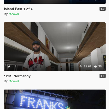
Island East 1 of 4
1.0
By
t1dowd
4.5
2 220
36
1201_Normandy
1.0
By
t1dowd