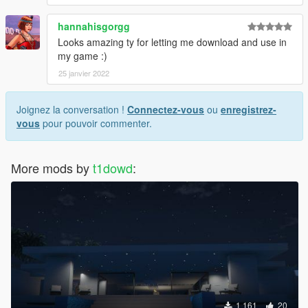
hannahisgorgg
Looks amazing ty for letting me download and use in
my game :)
25 janvier 2022
Joignez la conversation !
Connectez-vous
ou
enregistrez-
vous
pour pouvoir commenter.
More mods by
t1dowd
:
1 161
20