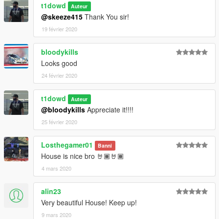
t1dowd
Auteur
@skeeze415
Thank You sir!
19 février 2020
bloodykills
Looks good
24 février 2020
t1dowd
Auteur
@bloodykills
Appreciate it!!!!
25 février 2020
Losthegamer01
Banni
House is nice bro 🤘🏾🤘🏾
4 mars 2020
alin23
Very beautiful House! Keep up!
9 mars 2020