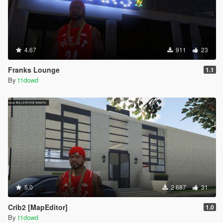
4.67
911
23
Franks Lounge
1.1
By
t1dowd
5.0
2 687
31
Crib2 [MapEditor]
1.0
By
t1dowd