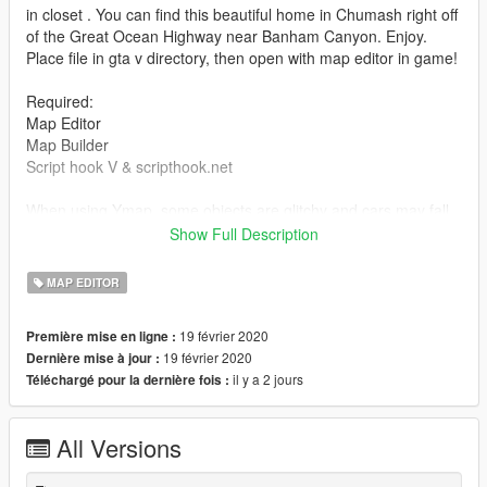
in closet . You can find this beautiful home in Chumash right off
of the Great Ocean Highway near Banham Canyon. Enjoy.
Place file in gta v directory, then open with map editor in game!
Required:
Map Editor
Map Builder
Script hook V & scripthook.net
When using Ymap, some objects are glitchy and cars may fall
through ground...I have no fix, if you have any suggestions I
Show Full Description
would appreciate it
MAP EDITOR
19 février 2020
Première mise en ligne :
19 février 2020
Dernière mise à jour :
il y a 2 jours
Téléchargé pour la dernière fois :
All Versions