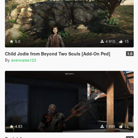
5.0
4 910
15
Child Jodie from Beyond Two Souls [Add-On Ped]
1.0
By
avenxares123
4.83
1 699
16