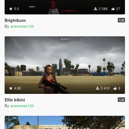
5.0
2 586
27
Brightburn
1.0
By
avenxares123
4.88
2 410
9
Ellie bikini
1.0
By
avenxares123