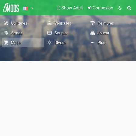
Show Adult
Connexion
Utilitaires
Véhicules
Peintures
Armes
Scripts
Joueur
Maps
Divers
Plus