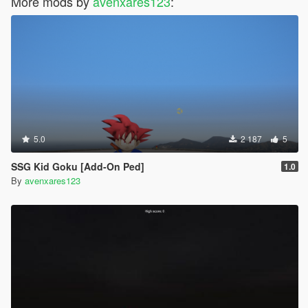
More mods by
avenxares123
:
5.0
2 187
5
SSG Kid Goku [Add-On Ped]
1.0
By
avenxares123