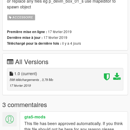
or replace any files eg p_devin_box_01_s use mapeditor to
spawn object
ACCESSOIRE
17 février 2019
Première mise en ligne :
17 février 2019
Dernière mise à jour :
il y a 4 jours
Téléchargé pour la dernière fois :
All Versions
1.0
(current)
598 téléchargements
, 3,79 Mo
17 février 2019
3 commentaires
gta5-mods
This file has been approved automatically. If you think
this file should not be here for any reason please