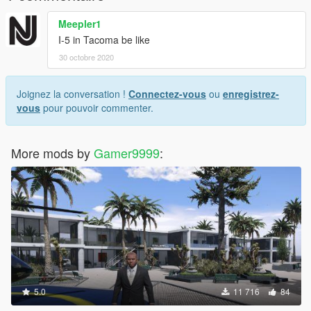
Meepler1
I-5 in Tacoma be like
30 octobre 2020
Joignez la conversation !
Connectez-vous
ou
enregistrez-
vous
pour pouvoir commenter.
More mods by
Gamer9999
:
5.0
11 716
84