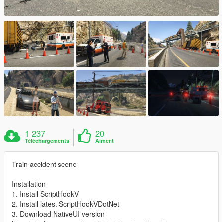
1 237
20
Téléchargements
Aiment
Train accident scene
Installation
1. Install ScriptHookV
2. Install latest ScriptHookVDotNet
3. Download NativeUI version