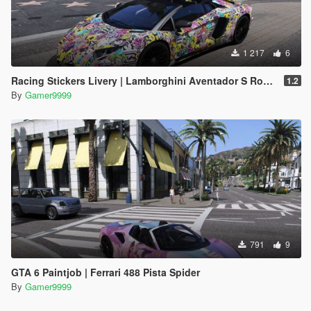
1 217
6
Racing Stickers Livery | Lamborghini Aventador S Roadster
1.2
By
Gamer9999
791
9
GTA 6 Paintjob | Ferrari 488 Pista Spider
By
Gamer9999