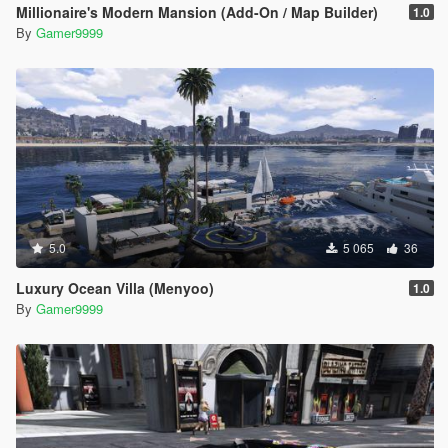
Millionaire's Modern Mansion (Add-On / Map Builder)
1.0
By
Gamer9999
5.0
5 065
36
Luxury Ocean Villa (Menyoo)
1.0
By
Gamer9999