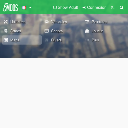
Show Adult
Connexion
Utilitaires
Véhicules
Peintures
Armes
Scripts
Joueur
Maps
Divers
Plus