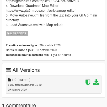
https://gtaforums.com/topic/809284-net-nativeui/
4. Download Guadmaz' Map Editor
https://www.gta5-mods.com/scripts/map-editor
5. Move Autosave.xml file from the .zip into your GTA 5 main
directory,
6. Load Autosave.xml with Map editor.
MAP EDITOR
29 octobre 2020
Première mise en ligne :
30 octobre 2020
Dernière mise à jour :
il y a 12 heures
Téléchargé pour la dernière fois :
All Versions
1.0
(current)
1 237 téléchargements
, 9 ko
29 octobre 2020
1 commentaire