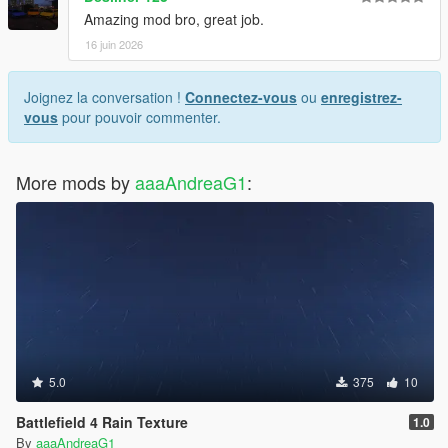
Amazing mod bro, great job.
16 juin 2026
Joignez la conversation !
Connectez-vous
ou
enregistrez-
vous
pour pouvoir commenter.
More mods by
aaaAndreaG1
:
5.0
375
10
Battlefield 4 Rain Texture
1.0
By
aaaAndreaG1