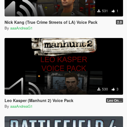
531
1
Nick Kang (True Crime Streets of LA) Voice Pack
2.0
By
aaaAndreaG1
530
3
Leo Kasper (Manhunt 2) Voice Pack
Leo Only Quotes
By
aaaAndreaG1