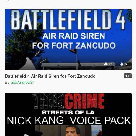
390
6
Battlefield 4 Air Raid Siren for Fort Zancudo
1.0
By
aaaAndreaG1