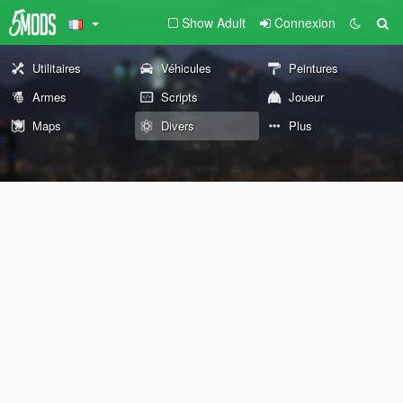
Show Adult
Connexion
Utilitaires
Véhicules
Peintures
Armes
Scripts
Joueur
Maps
Divers
Plus