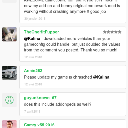
now my add-on and benny original motorwork mod is
working without crashing anymore !! good job
30 janvier 2018
TheOneHitPupper
@Kalina
I downloaded more vehicles than your
gameconfig could handle, but just doubled the values
from the comment you posted. Thank you so much!
12 avril 2018
Armin262
Please update my game is chrasched
@Kalina
12 avril 2018
guyunknown_67
does this include addonpeds as well?
7 avril 2019
Camry v55 2016