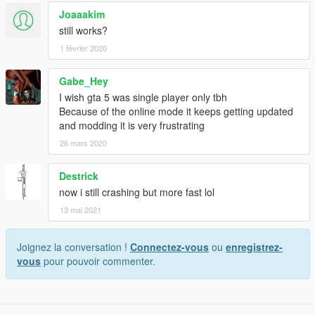
Joaaakim
still works?
1 février 2020
Gabe_Hey
I wish gta 5 was single player only tbh
Because of the online mode it keeps getting updated
and modding it is very frustrating
26 mars 2020
Destrick
now i still crashing but more fast lol
13 mai 2021
Joignez la conversation !
Connectez-vous
ou
enregistrez-
vous
pour pouvoir commenter.