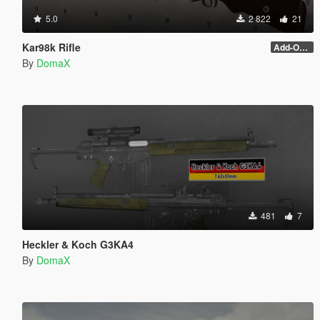
5.0
2 822
21
Kar98k Rifle
Add-On and scope
By
DomaX
481
7
Heckler & Koch G3KA4
By
DomaX