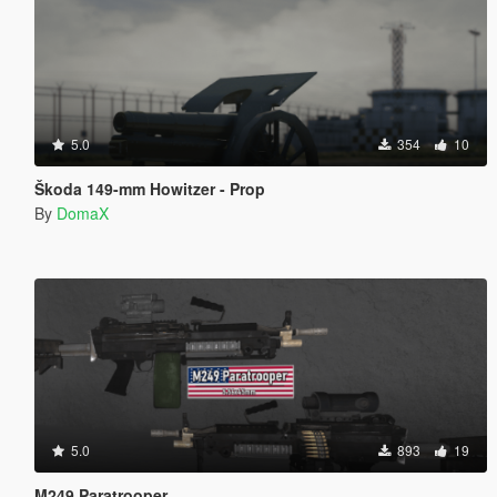
5.0
354
10
Škoda 149-mm Howitzer - Prop
By
DomaX
5.0
893
19
M249 Paratrooper