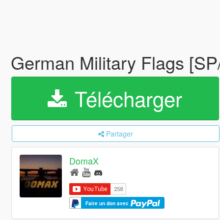
German Military Flags [SP
Télécharger
Partager
DomaX
Faire un don avec