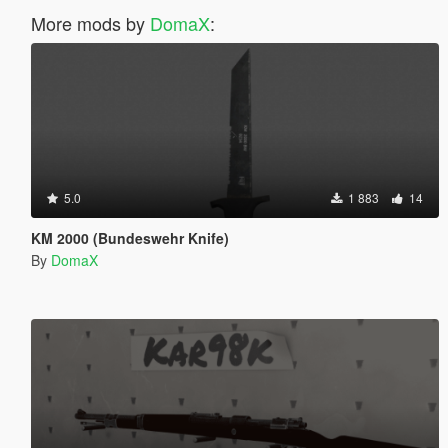
More mods by
DomaX
:
5.0
1 883
14
KM 2000 (Bundeswehr Knife)
By
DomaX