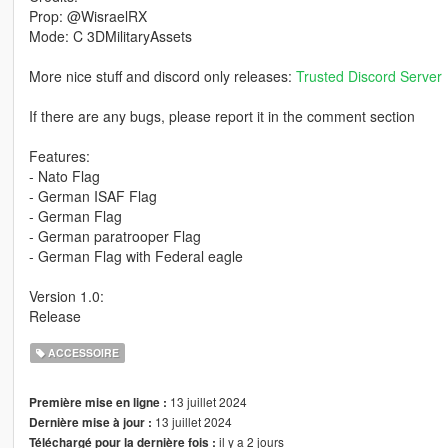
Prop: @WisraelRX
Mode: C 3DMilitaryAssets
More nice stuff and discord only releases:
Trusted Discord Server
If there are any bugs, please report it in the comment section
Features:
- Nato Flag
- German ISAF Flag
- German Flag
- German paratrooper Flag
- German Flag with Federal eagle
Version 1.0:
Release
ACCESSOIRE
13 juillet 2024
Première mise en ligne :
13 juillet 2024
Dernière mise à jour :
il y a 2 jours
Téléchargé pour la dernière fois :