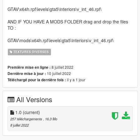
GTAV\x64h.rpf\levels\gta5\interiors\v_int_46.rpf\
AND IF YOU HAVE A MODS FOLDER drag and drop the files
TO :
GTAV\mods\x64h.rpf\levels\gta5\interiors\v_int_46.rpf\
TEXTURES DIVERSES
8 juillet 2022
Première mise en ligne :
10 juillet 2022
Dernière mise à jour :
il y a 1 jour
Téléchargé pour la dernière fois :
All Versions
1.0
(current)
257 téléchargements
, 16,3 Mo
8 juillet 2022