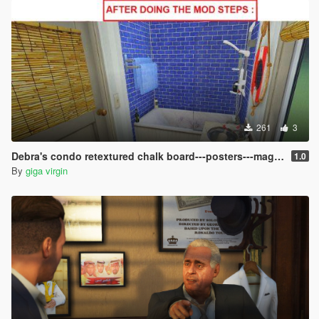
261
3
Debra's condo retextured chalk board---posters---magazines
1.0
By
giga virgin