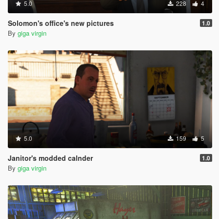
5.0
228
4
Solomon's office's new pictures
1.0
By
giga virgin
5.0
159
5
Janitor's modded calnder
1.0
By
giga virgin