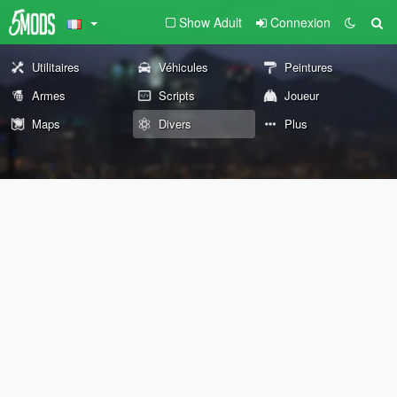
Show Adult
Connexion
Utilitaires
Véhicules
Peintures
Armes
Scripts
Joueur
Maps
Divers
Plus