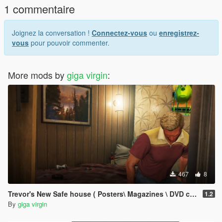
1 commentaire
Joignez la conversation !
Connectez-vous
ou
enregistrez-
vous
pour pouvoir commenter.
More mods by
giga virgin
:
467
8
Trevor's New Safe house ( Posters\ Magazines \ DVD covers )
1.2
By
giga virgin