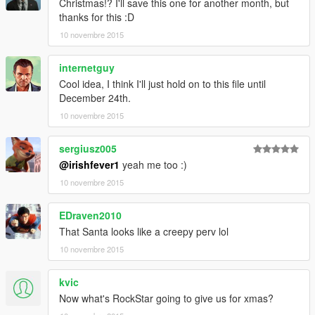
Christmas!? I'll save this one for another month, but
thanks for this :D
10 novembre 2015
internetguy
Cool idea, I think I'll just hold on to this file until
December 24th.
10 novembre 2015
sergiusz005
@irishfever1
yeah me too :)
10 novembre 2015
EDraven2010
That Santa looks like a creepy perv lol
10 novembre 2015
kvic
Now what's RockStar going to give us for xmas?