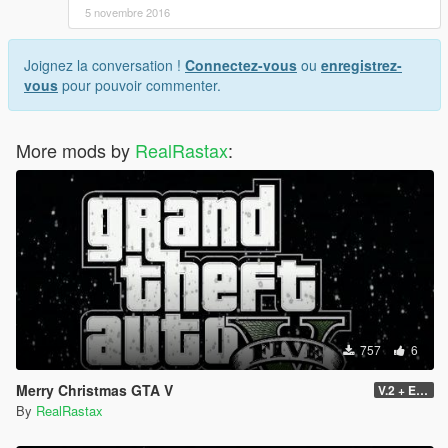
5 novembre 2016
Joignez la conversation !
Connectez-vous
ou
enregistrez-
vous
pour pouvoir commenter.
More mods by
RealRastax
:
757
6
Merry Christmas GTA V
V.2 + Extra
By
RealRastax