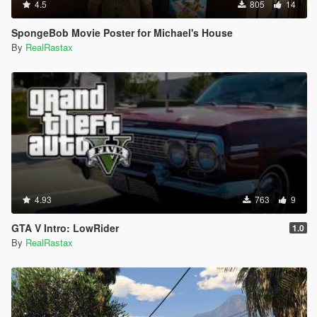
4.5
805
14
SpongeBob Movie Poster for Michael's House
By
RealRastax
4.93
763
9
GTA V Intro: LowRider
1.0
By
RealRastax