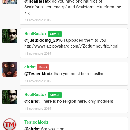
@RealRastax
do you have original files of
Scaleform_frontend.rpf and Scaleform_plateform_pc
>.<
11 novembre 2015
RealRastax
Auteur
@justkidding_2010
I uploaded them to you
http://www14.zippyshare.com/v/Zdd6mne9/file.html
11 novembre 2015
christ
Banni
@TestedModz
than you must be a muslim
11 novembre 2015
RealRastax
Auteur
@christ
There is no religion here, only modders
11 novembre 2015
TestedModz
@christ
Are you mad