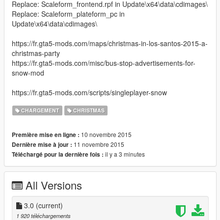
Replace: Scaleform_frontend.rpf in Update\x64\data\cdimages\
Replace: Scaleform_plateform_pc in
Update\x64\data\cdimages\
https://fr.gta5-mods.com/maps/christmas-in-los-santos-2015-a-
christmas-party
https://fr.gta5-mods.com/misc/bus-stop-advertisements-for-
snow-mod
https://fr.gta5-mods.com/scripts/singleplayer-snow
CHARGEMENT
CHRISTMAS
10 novembre 2015
Première mise en ligne :
11 novembre 2015
Dernière mise à jour :
il y a 3 minutes
Téléchargé pour la dernière fois :
All Versions
3.0
(current)
1 920 téléchargements