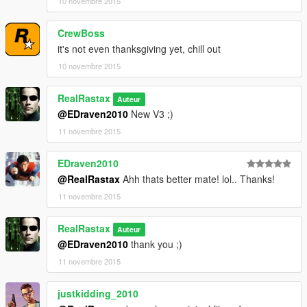
10 novembre 2015
CrewBoss
it's not even thanksgiving yet, chill out
10 novembre 2015
RealRastax
Auteur
@EDraven2010
New V3 ;)
11 novembre 2015
EDraven2010
@RealRastax
Ahh thats better mate! lol.. Thanks!
11 novembre 2015
RealRastax
Auteur
@EDraven2010
thank you ;)
11 novembre 2015
justkidding_2010