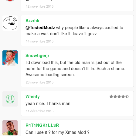
12 novembre 2015
Azzrhk
@TestedModz
why people like u always excited to
make a war. don't like it, leave it gezz
14 novembre 2015
Snowtigerjr
I'd download this, but the old man is just out of the
norm for the game and doesn't fit in. Such a shame.
Awesome loading screen.
23 novembre 2015
Wheity
yeah nice. Thanks man!
11 décembre 2015
R4T1NGK1LL3R
Can i use it ? for my Xmas Mod ?