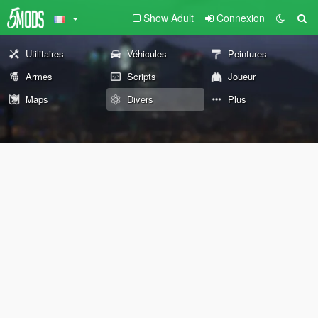
Show Adult
Connexion
Utilitaires
Véhicules
Peintures
Armes
Scripts
Joueur
Maps
Divers
Plus