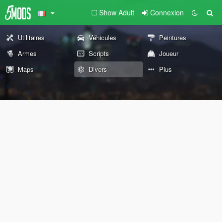
Show Adult
Connexion
Utilitaires
Véhicules
Peintures
Armes
Scripts
Joueur
Maps
Divers
Plus