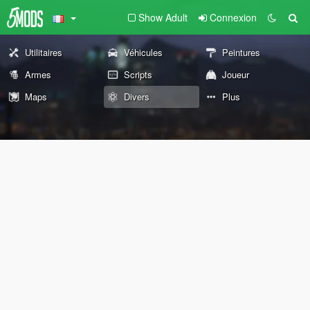
Show Adult
Connexion
Utilitaires
Véhicules
Peintures
Armes
Scripts
Joueur
Maps
Divers
Plus