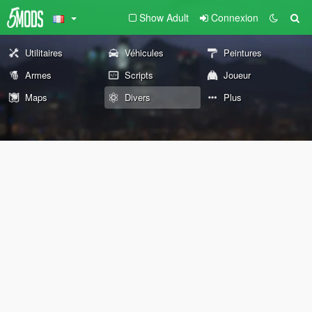
Show Adult
Connexion
Utilitaires
Véhicules
Peintures
Armes
Scripts
Joueur
Maps
Divers
Plus