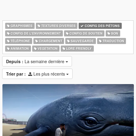
GRAPHISMES
TEXTURES DIVERSES
CONFIG DES PIÉTONS
CONFIG DE L'ENVIRONNEMENT
CONFIG DE SOUTIEN
SON
TÉLÉPHONE
CHARGEMENT
SAUVEGARDE
TRADUCTION
ANIMATION
VEGETATION
LORE FRIENDLY
Depuis :
La semaine dernière
Trier par :
Les plus récents