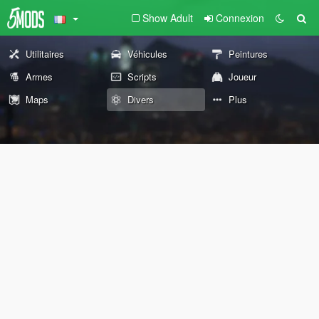
Show Adult
Connexion
Utilitaires
Véhicules
Peintures
Armes
Scripts
Joueur
Maps
Divers
Plus