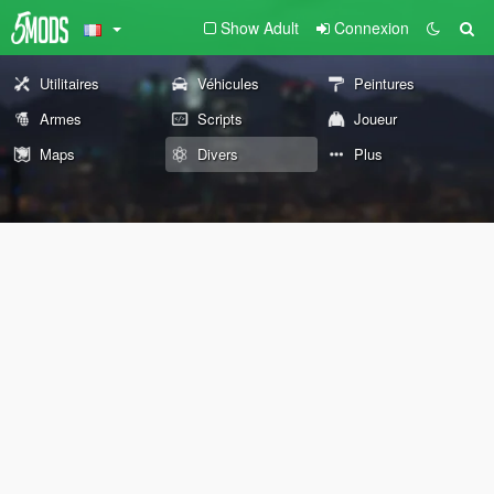
Show Adult
Connexion
Utilitaires
Véhicules
Peintures
Armes
Scripts
Joueur
Maps
Divers
Plus