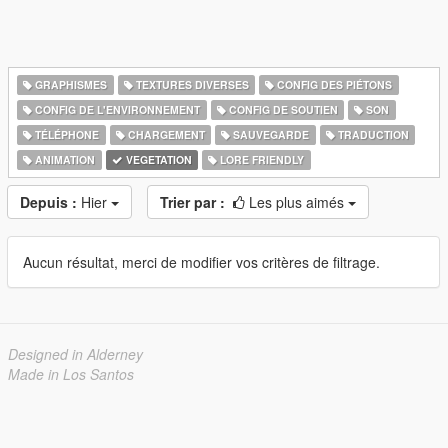
GRAPHISMES
TEXTURES DIVERSES
CONFIG DES PIÉTONS
CONFIG DE L'ENVIRONNEMENT
CONFIG DE SOUTIEN
SON
TÉLÉPHONE
CHARGEMENT
SAUVEGARDE
TRADUCTION
ANIMATION
VEGETATION
LORE FRIENDLY
Depuis :
Hier
Trier par :
Les plus aimés
Aucun résultat, merci de modifier vos critères de filtrage.
Designed in Alderney
Made in Los Santos