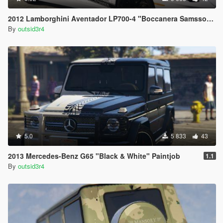
2012 Lamborghini Aventador LP700-4 "Boccanera Samsson" Paintjob
By
outsid3r4
5.0
5 833
43
2013 Mercedes-Benz G65 "Black & White" Paintjob
1.1
By
outsid3r4