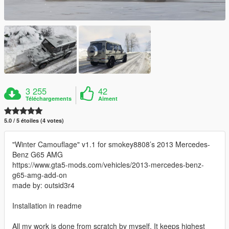
3 255
42
Téléchargements
Aiment
5.0 / 5 étoiles (4 votes)
"Winter Camouflage" v1.1 for smokey8808’s 2013 Mercedes-
Benz G65 AMG
https://www.gta5-mods.com/vehicles/2013-mercedes-benz-
g65-amg-add-on
made by: outsid3r4
Installation in readme
All my work is done from scratch by myself. It keeps highest