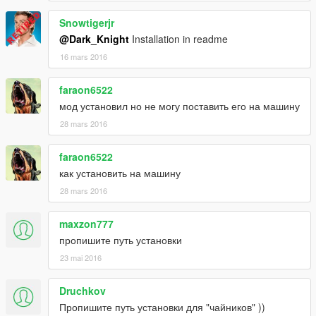
Snowtigerjr
@Dark_Knight
Installation in readme
16 mars 2016
faraon6522
мод установил но не могу поставить его на машину
28 mars 2016
faraon6522
как установить на машину
28 mars 2016
maxzon777
пропишите путь установки
23 mai 2016
Druchkov
Пропишите путь установки для "чайников" ))