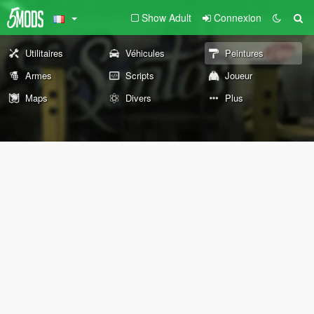
Show Adult
Connexion
Utilitaires
Véhicules
Peintures
Armes
Scripts
Joueur
Maps
Divers
Plus