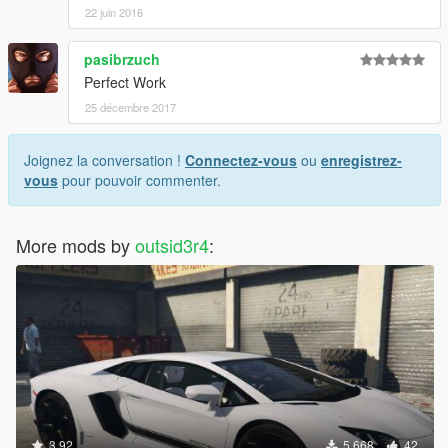
22 juin 2016
pasibrzuch
Perfect Work
25 décembre 2017
Joignez la conversation !
Connectez-vous
ou
enregistrez-
vous
pour pouvoir commenter.
More mods by
outsid3r4
:
3.92
5 668
42