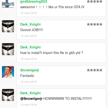
godblessingD23
awesome！！！！like ur PJs since GTA IV
15 mars 2016
Dark_Knight
Goood JOB!!!!!
15 mars 2016
Dark_Knight
how to instal?i import this file to g65.ytd ?
16 mars 2016
Snowtigerjr
Fantastic
16 mars 2016
Dark_Knight
@Snowtigerjr
HOWWWWW TO INSTAL!!!!!!!!!!
16 mars 2016