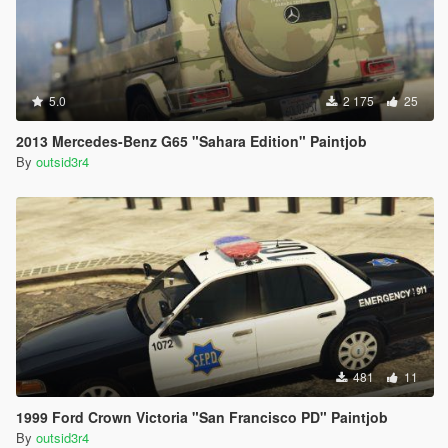
5.0
2 175
25
2013 Mercedes-Benz G65 "Sahara Edition" Paintjob
By
outsid3r4
481
11
1999 Ford Crown Victoria "San Francisco PD" Paintjob
By
outsid3r4