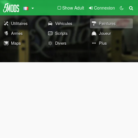
Show Adult
Connexion
Utilitaires
Véhicules
Peintures
Armes
Scripts
Joueur
Maps
Divers
Plus