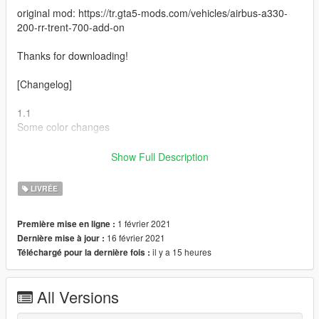
original mod: https://tr.gta5-mods.com/vehicles/airbus-a330-
200-rr-trent-700-add-on
Thanks for downloading!
[Changelog]
1.1
Some color changes
1.2
Show Full Description
Added 300th Aircraft Livery
LIVRÉE
Some color changes
1 février 2021
Première mise en ligne :
(correct colors in first photo)
16 février 2021
Dernière mise à jour :
il y a 15 heures
Téléchargé pour la dernière fois :
All Versions