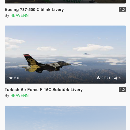
Boeing 737-500 Citilink Livery
1.0
By
HEAVENN
5.0
2 071
9
Turkish Air Force F-16C Solotürk Livery
1.0
By
HEAVENN