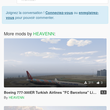
Joignez la conversation !
Connectez-vous
ou
enregistrez-
vous
pour pouvoir commenter.
More mods by
HEAVENN
:
311
3
Boeing 777-300ER Turkish Airlines "FC Barcelona" Livery
1.1
By
HEAVENN