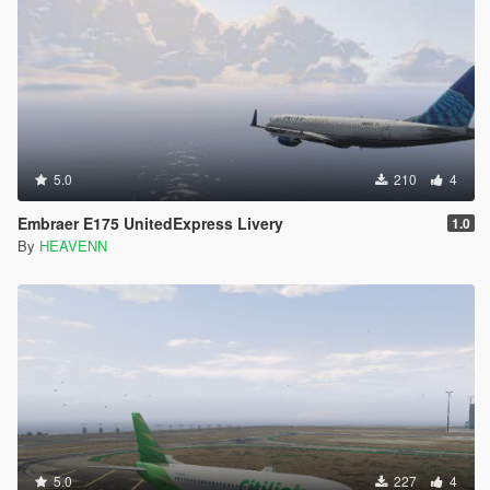
5.0
210
4
Embraer E175 UnitedExpress Livery
1.0
By
HEAVENN
5.0
227
4