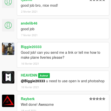
good job bro, nice mod!
2 février 2021
andelib46
good job
7 février 2021
Biggie20333
Good job! can you send me a link or tell me how to
make plane liveries please?
16 février 2021
HEAVENN
Auteur
@Biggie20333
u need to use open iv and photoshop
16 février 2021
Rayberk
Well done! Awesome
19 avril 2021