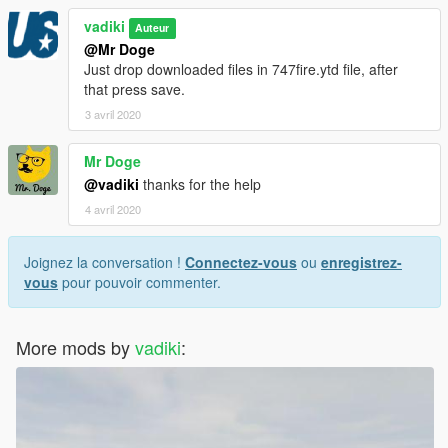
vadiki
Auteur
@Mr Doge
Just drop downloaded files in 747fire.ytd file, after
that press save.
3 avril 2020
Mr Doge
@vadiki
thanks for the help
4 avril 2020
Joignez la conversation !
Connectez-vous
ou
enregistrez-
vous
pour pouvoir commenter.
More mods by
vadiki
: