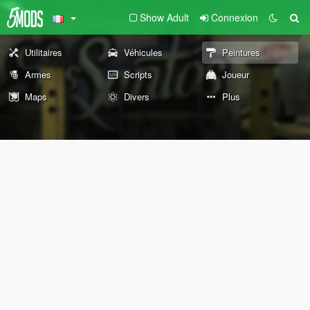
Show Adult
Connexion
Utilitaires
Véhicules
Peintures
Armes
Scripts
Joueur
Maps
Divers
Plus