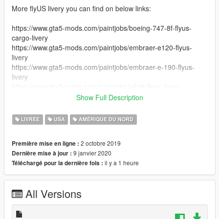
More flyUS livery you can find on below links:
https://www.gta5-mods.com/paintjobs/boeing-747-8f-flyus-
cargo-livery
https://www.gta5-mods.com/paintjobs/embraer-e120-flyus-
livery
https://www.gta5-mods.com/paintjobs/embraer-e-190-flyus-
livery
https://www.gta5-mods.com/paintjobs/a319-flyus-livery
https://www.gta5-mods.com/paintjobs/boeing-737-800-flyus-
Show Full Description
livery
https://www.gta5-mods.com/paintjobs/flyus-livery-for-boeing-
LIVRÉE
USA
AMÉRIQUE DU NORD
777-300er
2 octobre 2019
Première mise en ligne :
9 janvier 2020
Dernière mise à jour :
il y a 1 heure
Téléchargé pour la dernière fois :
All Versions