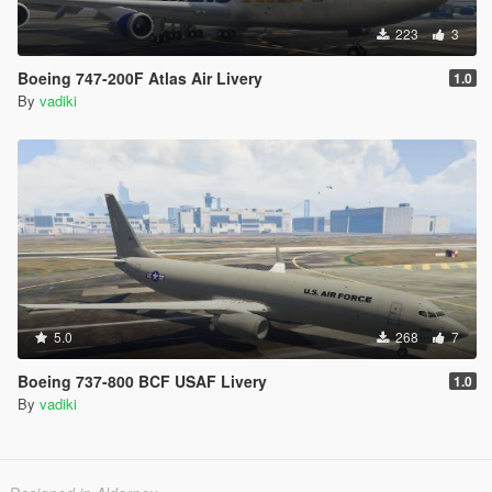
223
3
Boeing 747-200F Atlas Air Livery
1.0
By
vadiki
5.0
268
7
Boeing 737-800 BCF USAF Livery
1.0
By
vadiki