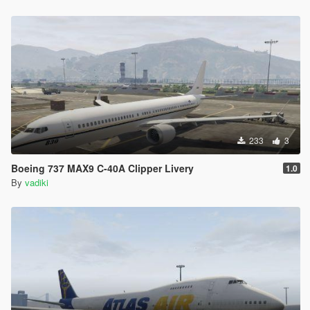
233
3
Boeing 737 MAX9 C-40A Clipper Livery
1.0
By
vadiki