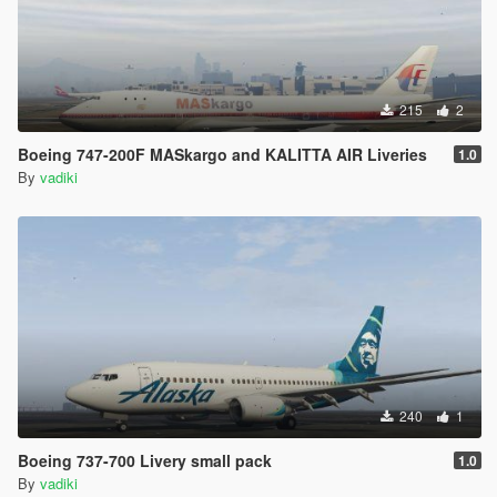
215
2
Boeing 747-200F MASkargo and KALITTA AIR Liveries
1.0
By
vadiki
240
1
Boeing 737-700 Livery small pack
1.0
By
vadiki