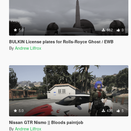
5.0
662
3
BULKIN License plates for Rolls-Royce Ghost / EWB
By
Andrew Lilfrox
5.0
438
5
Nissan GTR Nismo || Bloods paintjob
By
Andrew Lilfrox