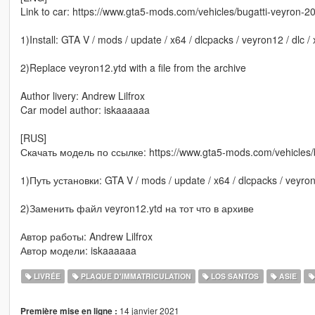
Link to car: https://www.gta5-mods.com/vehicles/bugatti-veyron-2
1)Install: GTA V / mods / update / x64 / dlcpacks / veyron12 / dlc / 
2)Replace veyron12.ytd with a file from the archive
Author livery: Andrew Lilfrox
Car model author: iskaaaaaa
[RUS]
Скачать модель по ссылке: https://www.gta5-mods.com/vehicles/
1)Путь установки: GTA V / mods / update / x64 / dlcpacks / veyron12
2)Заменить файл veyron12.ytd на тот что в архиве
Автор работы: Andrew Lilfrox
Автор модели: iskaaaaaa
LIVRÉE
PLAQUE D'IMMATRICULATION
LOS SANTOS
ASIE
14 janvier 2021
Première mise en ligne :