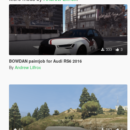
333
3
BOWDAN paintjob for Audi RS6 2016
By
Andrew Lilfrox
4.5
583
4