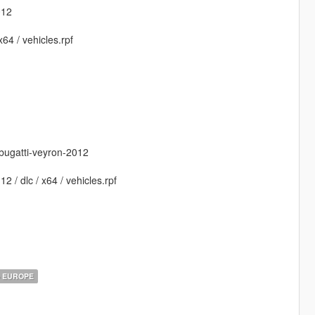
012
x64 / vehicles.rpf
bugatti-veyron-2012
 / dlc / x64 / vehicles.rpf
EUROPE