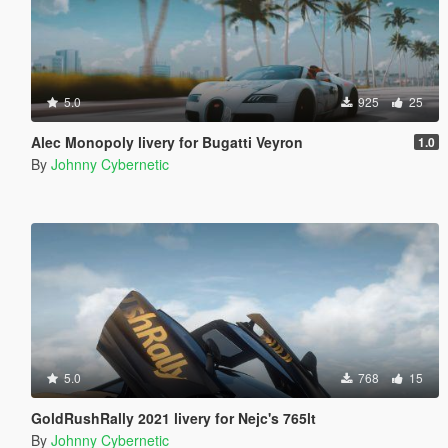
5.0
925
25
Alec Monopoly livery for Bugatti Veyron
1.0
By
Johnny Cybernetic
5.0
768
15
GoldRushRally 2021 livery for Nejc's 765lt
By
Johnny Cybernetic