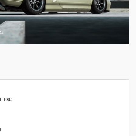
a1-1992
f