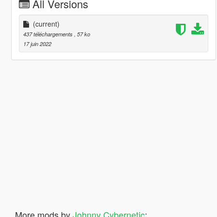
All Versions
(current)
437 téléchargements
, 57 ko
17 juin 2022
More mods by
Johnny Cybernetic
: