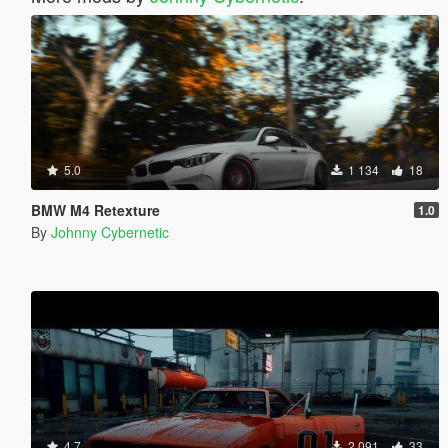
5.0
1 134
18
BMW M4 Retexture
1.0
By
Johnny Cybernetic
4.7
2 091
33