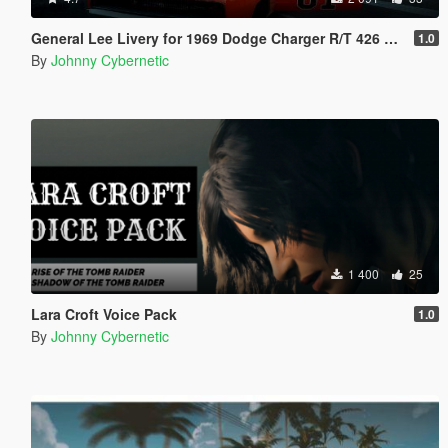
General Lee Livery for 1969 Dodge Charger R/T 426 Hemi
1.0
By
Johnny Cybernetic
1 400
25
Lara Croft Voice Pack
1.0
By
Johnny Cybernetic