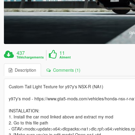
437
11
Téléchargements
Aiment
Description
Comments (1)
Custom Tail Light Texture for y97y's NSX-R (NA1)
y97y's mod - https://www.gta5-mods.com/vehicles/honda-nsx-r-n
INSTALLATION:
1. Install the car mod linked above and extract my mod
2. Go to this file path
- GTAV>mods>update>x64>dlcpacks>na1>dlc.rpf>x64>vehicles.rp
3. [Make sure you're in edit mode] Open na1.ytd