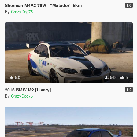
Sherman M4A3 76W - "Matador" Skin
1.0
By
CrazyDog75
5.0
562
5
2016 BMW M2 [Livery]
1.2
By
CrazyDog75