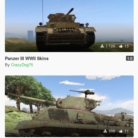
1 126
15
Panzer III WWII Skins
1.0
By
CrazyDog75
998
11