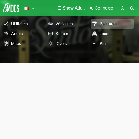
Show Adult
Connexion
Utilitaires
Véhicules
Peintures
Armes
Scripts
Joueur
Maps
Divers
Plus