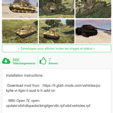
Développer pour afficher toutes les images et vidéos
666
7
Téléchargements
Aiment
Installation instructions:
-Download mod from : https://fr.gta5-mods.com/vehicles/pz-
kpfw-vi-tiger-ii-ausf-b-h-add-on
- With Open IV, open:
update\x64\dlcpacks\kingtiger\dlc.rpf\x64\vehicles.rpf