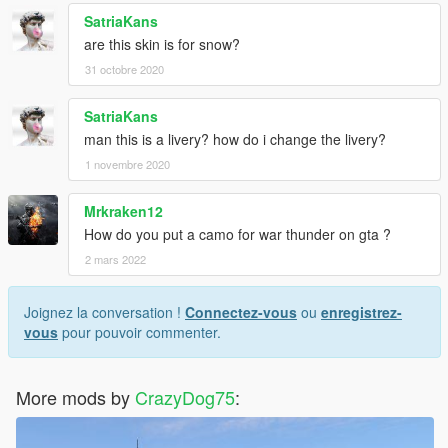
SatriaKans
are this skin is for snow?
31 octobre 2020
SatriaKans
man this is a livery? how do i change the livery?
1 novembre 2020
Mrkraken12
How do you put a camo for war thunder on gta ?
2 mars 2022
Joignez la conversation !
Connectez-vous
ou
enregistrez-
vous
pour pouvoir commenter.
More mods by
CrazyDog75
: