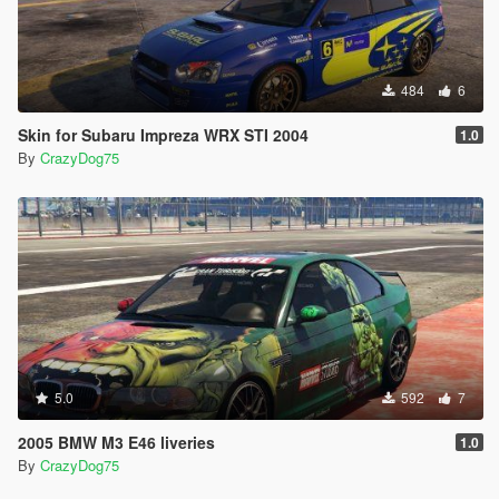
484
6
Skin for Subaru Impreza WRX STI 2004
1.0
By
CrazyDog75
5.0
592
7
2005 BMW M3 E46 liveries
1.0
By
CrazyDog75