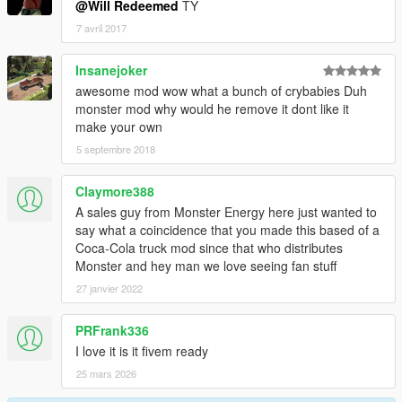
@Will Redeemed
TY
7 avril 2017
Insanejoker
awesome mod wow what a bunch of crybabies Duh
monster mod why would he remove it dont like it
make your own
5 septembre 2018
Claymore388
A sales guy from Monster Energy here just wanted to
say what a coincidence that you made this based of a
Coca-Cola truck mod since that who distributes
Monster and hey man we love seeing fan stuff
27 janvier 2022
PRFrank336
I love it is it fivem ready
25 mars 2026