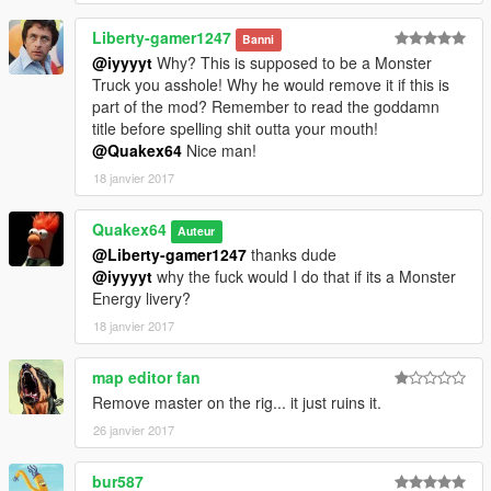
Liberty-gamer1247
Banni
@iyyyyt
Why? This is supposed to be a Monster
Truck you asshole! Why he would remove it if this is
part of the mod? Remember to read the goddamn
title before spelling shit outta your mouth!
@Quakex64
Nice man!
18 janvier 2017
Quakex64
Auteur
@Liberty-gamer1247
thanks dude
@iyyyyt
why the fuck would I do that if its a Monster
Energy livery?
18 janvier 2017
map editor fan
Remove master on the rig... it just ruins it.
26 janvier 2017
bur587