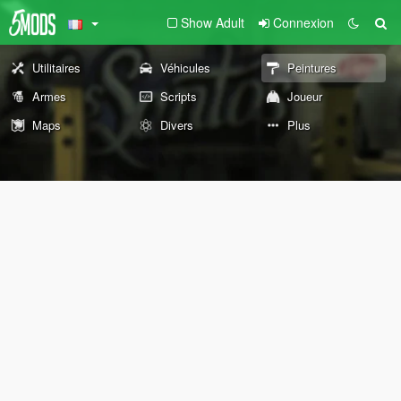
Show Adult
Connexion
Utilitaires
Véhicules
Peintures
Armes
Scripts
Joueur
Maps
Divers
Plus