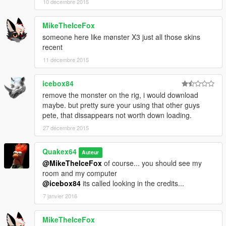
10 décembre 2015
MikeTheIceFox
someone here like mønster X3 just all those skins
recent
11 décembre 2015
icebox84
remove the monster on the rig, i would download
maybe. but pretty sure your using that other guys
pete, that dissappears not worth down loading.
27 décembre 2015
Quakex64
Auteur
@MikeTheIceFox
of course... you should see my
room and my computer
@icebox84
its called looking in the credits...
7 janvier 2016
MikeTheIceFox