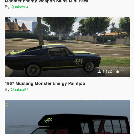
Monster Energy Weapon Skins Mini Pack
By
Quakex64
1 122
11
1967 Mustang Monster Energy Paintjob
By
Quakex64