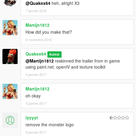
@Quakex64
heh, alright X3
7 janvier 2016
Martijn1812
How did you make that?
8 novembre 2016
Quakex64
Auteur
@Martijn1812
reskinned the trailer from in game
using paint.net, openIV and texture toolkit
4 janvier 2017
Martijn1812
oh okay
5 janvier 2017
iyyyyt
remove the monster logo
6 janvier 2017