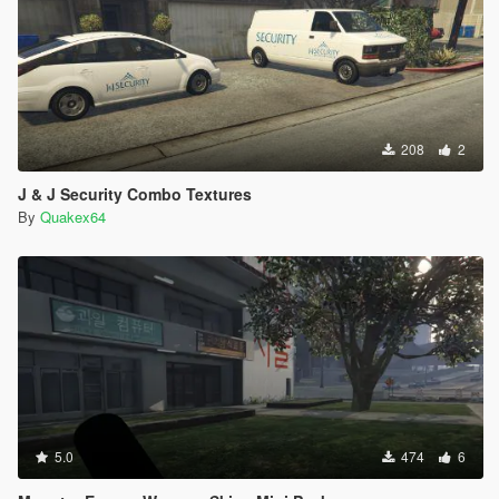
208
2
J & J Security Combo Textures
By
Quakex64
5.0
474
6