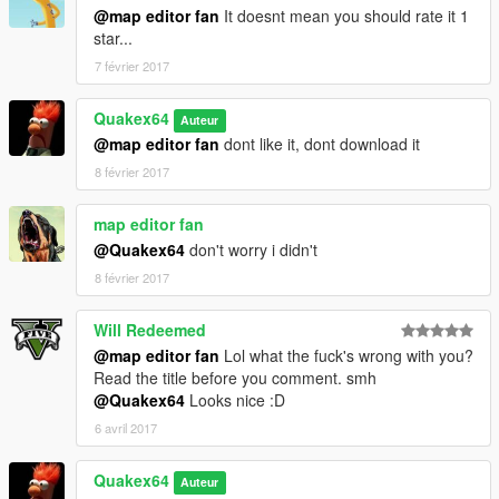
@map editor fan
It doesnt mean you should rate it 1
star...
7 février 2017
Quakex64
Auteur
@map editor fan
dont like it, dont download it
8 février 2017
map editor fan
@Quakex64
don't worry i didn't
8 février 2017
Will Redeemed
@map editor fan
Lol what the fuck's wrong with you?
Read the title before you comment. smh
@Quakex64
Looks nice :D
6 avril 2017
Quakex64
Auteur