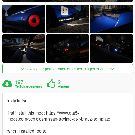
Développer pour afficher toutes les images et vidéos
197
2
Téléchargements
Aiment
installation:
first install this mod: https://www.gta5-
mods.com/vehicles/nissan-skyline-gt-r-bnr32-template
when installed, go to