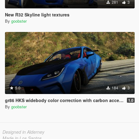
281
3
New R32 Skyline light textures
By
goobster
5.0
184
3
gr86 HKS widebody color correction with carbon accents
1.0
By
goobster
Designed in Alderney
Made in Los Santos