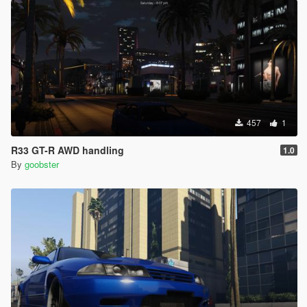
457
1
R33 GT-R AWD handling
1.0
By
goobster