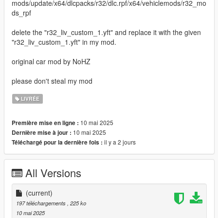
mods/update/x64/dlcpacks/r32/dlc.rpf/x64/vehiclemods/r32_mo
ds_rpf
delete the "r32_liv_custom_1.yft" and replace it with the given
"r32_liv_custom_1.yft" in my mod.
original car mod by NoHZ
please don't steal my mod
LIVRÉE
10 mai 2025
Première mise en ligne :
10 mai 2025
Dernière mise à jour :
il y a 2 jours
Téléchargé pour la dernière fois :
All Versions
(current)
197 téléchargements
, 225 ko
10 mai 2025