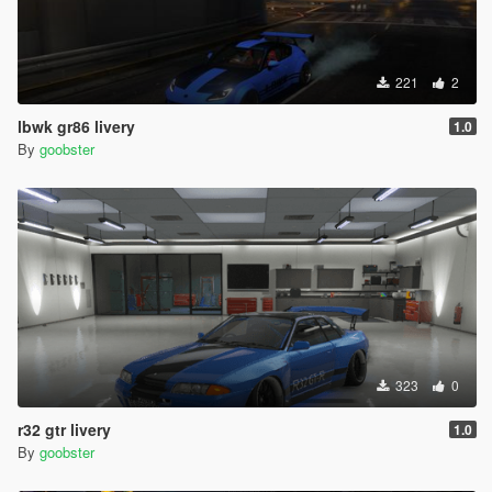
221
2
lbwk gr86 livery
1.0
By
goobster
323
0
r32 gtr livery
1.0
By
goobster