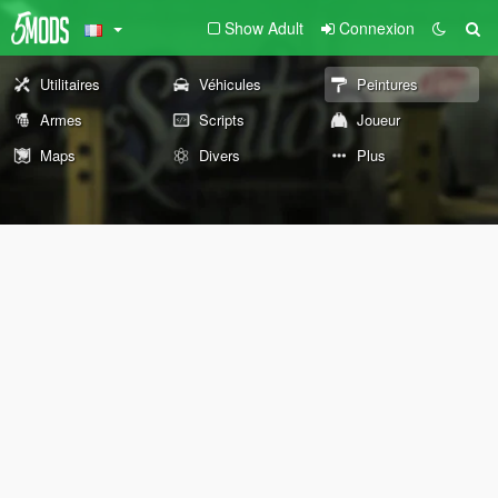
Show Adult
Connexion
Utilitaires
Véhicules
Peintures
Armes
Scripts
Joueur
Maps
Divers
Plus