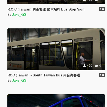
R.O.C (Taiwan) 興南客運 候車站牌 Bus Stop Sign
1.0
By
Jake_GG
470
0
ROC (Taiwan) - South Taiwan Bus 南台灣客運
1.0
By
Jake_GG