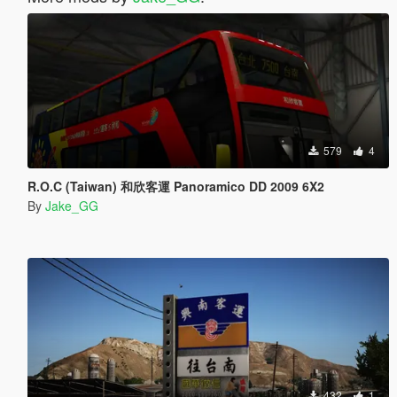
579
4
R.O.C (Taiwan) 和欣客運 Panoramico DD 2009 6X2
By
Jake_GG
432
1