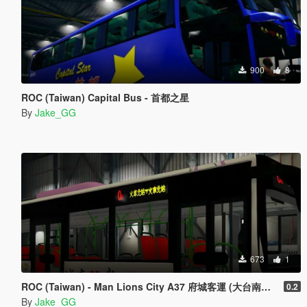
900
8
ROC (Taiwan) Capital Bus - 首都之星
By
Jake_GG
673
1
ROC (Taiwan) - Man Lions City A37 府城客運 (大台南公車)
0.2
By
Jake_GG