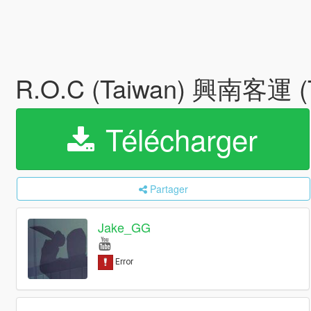
R.O.C (Taiwan) 興南客運 
Télécharger
Partager
Jake_GG