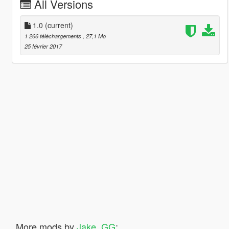
All Versions
1.0
(current)
1 266 téléchargements
, 27,1 Mo
25 février 2017
More mods by
Jake_GG
: