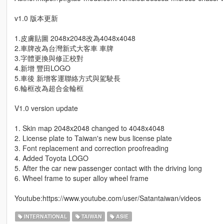
v1.0 版本更新
1.皮膚貼圖 2048x2048改為4048x4048
2.車牌改為台灣新式大客車 車牌
3.字體更換與修正校對
4.新增 豐田LOGO
5.車後 新增客運聯絡方式與駕駛長
6.輪框改為超合金輪框
V1.0 version update
1. Skin map 2048x2048 changed to 4048x4048
2. License plate to Taiwan's new bus license plate
3. Font replacement and correction proofreading
4. Added Toyota LOGO
5. After the car new passenger contact with the driving long
6. Wheel frame to super alloy wheel frame
Youtube:https://www.youtube.com/user/Satantaiwan/videos
INTERNATIONAL
TAIWAN
ASIE