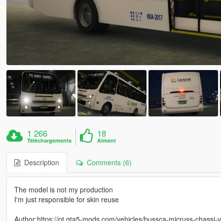
1 266
18
Téléchargements
Aiment
Description
Comments (6)
The model is not my production
I'm just responsible for skin reuse
Author:https://pt.gta5-mods.com/vehicles/bussca-micruss-chassi-v