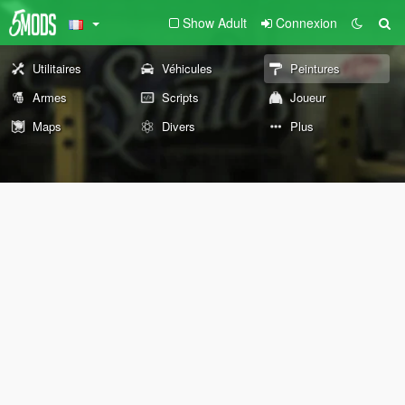
Show Adult
Connexion
Utilitaires
Véhicules
Peintures
Armes
Scripts
Joueur
Maps
Divers
Plus