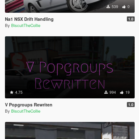
539
0
Na1 NSX Drift Handling
1.0
By
BiscuitTheCollie
4.75
994
19
V Popgroups Rewriten
1.0
By
BiscuitTheCollie