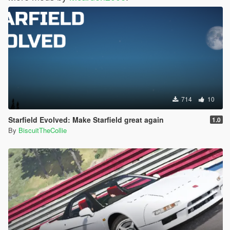
714
10
Starfield Evolved: Make Starfield great again
1.0
By
BiscuitTheCollie