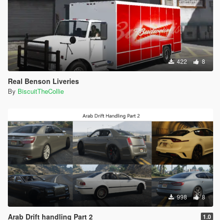
422
8
Real Benson Liveries
By
BiscuitTheCollie
998
8
Arab Drift handling Part 2
1.0