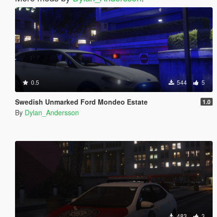
0.5
544
5
Swedish Unmarked Ford Mondeo Estate
1.0
By
Dylan_Andersson
483
3