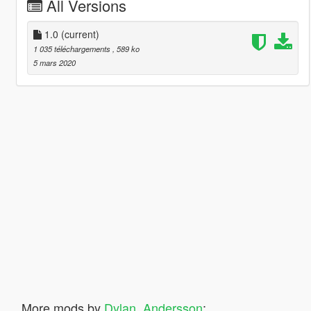
All Versions
1.0
(current)
1 035 téléchargements
, 589 ko
5 mars 2020
More mods by
Dylan_Andersson
: