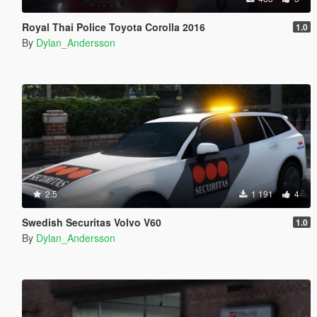
Royal Thai Police Toyota Corolla 2016
1.0
By
Dylan_Andersson
2.5
1 191
4
Swedish Securitas Volvo V60
1.0
By
Dylan_Andersson