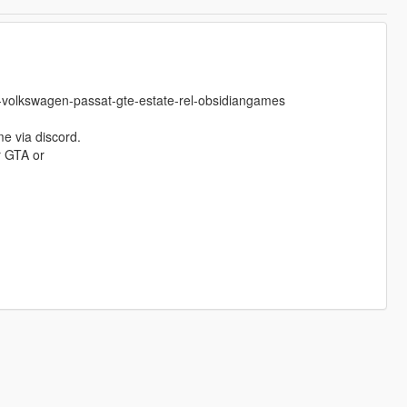
e-volkswagen-passat-gte-estate-rel-obsidiangames
me via discord.
r GTA or