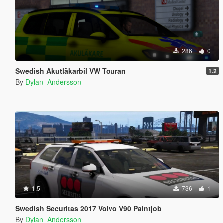
286
0
Swedish Akutläkarbil VW Touran
1.2
By
Dylan_Andersson
1.5
736
1
Swedish Securitas 2017 Volvo V90 Paintjob
By
Dylan_Andersson