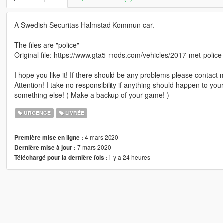
A Swedish Securitas Halmstad Kommun car.
The files are "police"
Original file: https://www.gta5-mods.com/vehicles/2017-met-polic
I hope you like it! If there should be any problems please contact 
Attention! I take no responsibility if anything should happen to you
something else! ( Make a backup of your game! )
URGENCE
LIVRÉE
4 mars 2020
Première mise en ligne :
7 mars 2020
Dernière mise à jour :
il y a 24 heures
Téléchargé pour la dernière fois :