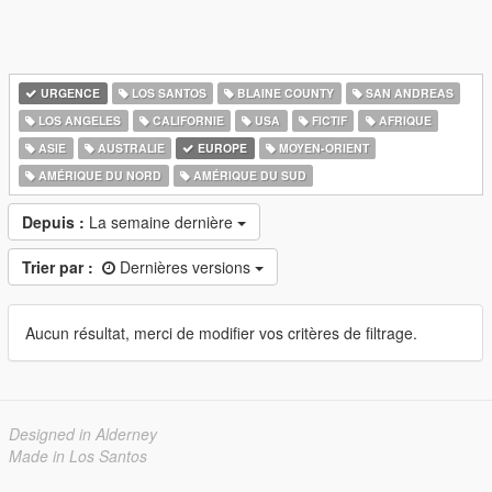
URGENCE
LOS SANTOS
BLAINE COUNTY
SAN ANDREAS
LOS ANGELES
CALIFORNIE
USA
FICTIF
AFRIQUE
ASIE
AUSTRALIE
EUROPE
MOYEN-ORIENT
AMÉRIQUE DU NORD
AMÉRIQUE DU SUD
Depuis :
La semaine dernière
Trier par :
Dernières versions
Aucun résultat, merci de modifier vos critères de filtrage.
Designed in Alderney
Made in Los Santos