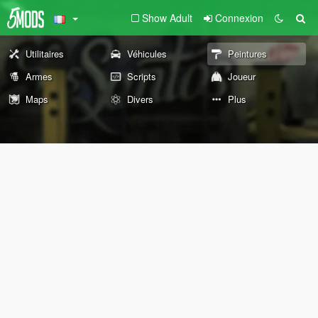
Show Adult
Connexion
Utilitaires
Véhicules
Peintures
Armes
Scripts
Joueur
Maps
Divers
Plus