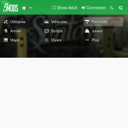
Show Adult
Connexion
Utilitaires
Véhicules
Peintures
Armes
Scripts
Joueur
Maps
Divers
Plus