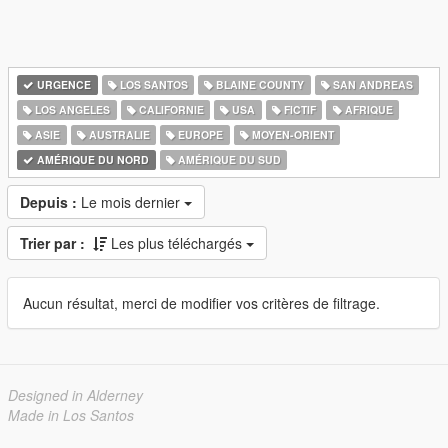
URGENCE
LOS SANTOS
BLAINE COUNTY
SAN ANDREAS
LOS ANGELES
CALIFORNIE
USA
FICTIF
AFRIQUE
ASIE
AUSTRALIE
EUROPE
MOYEN-ORIENT
AMÉRIQUE DU NORD
AMÉRIQUE DU SUD
Depuis :
Le mois dernier
Trier par :
Les plus téléchargés
Aucun résultat, merci de modifier vos critères de filtrage.
Designed in Alderney
Made in Los Santos