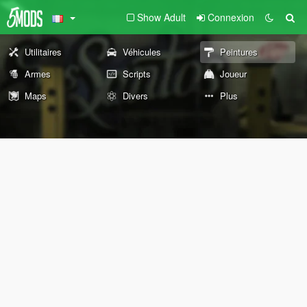
Show Adult
Connexion
Utilitaires
Véhicules
Peintures
Armes
Scripts
Joueur
Maps
Divers
Plus