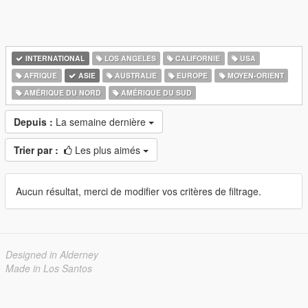
INTERNATIONAL
LOS ANGELES
CALIFORNIE
USA
AFRIQUE
ASIE
AUSTRALIE
EUROPE
MOYEN-ORIENT
AMÉRIQUE DU NORD
AMÉRIQUE DU SUD
Depuis :
La semaine dernière
Trier par :
Les plus aimés
Aucun résultat, merci de modifier vos critères de filtrage.
Designed in Alderney
Made in Los Santos