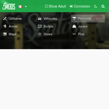
Show Adult
Connexion
Utilitaires
Véhicules
Peintures
Armes
Scripts
Joueur
Maps
Divers
Plus