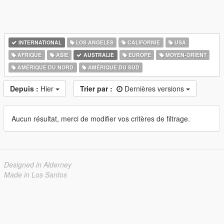
INTERNATIONAL
LOS ANGELES
CALIFORNIE
USA
AFRIQUE
ASIE
AUSTRALIE
EUROPE
MOYEN-ORIENT
AMÉRIQUE DU NORD
AMÉRIQUE DU SUD
Depuis :
Hier
Trier par :
Dernières versions
Aucun résultat, merci de modifier vos critères de filtrage.
Designed in Alderney
Made in Los Santos