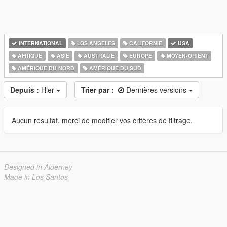
INTERNATIONAL
LOS ANGELES
CALIFORNIE
USA
AFRIQUE
ASIE
AUSTRALIE
EUROPE
MOYEN-ORIENT
AMÉRIQUE DU NORD
AMÉRIQUE DU SUD
Depuis :
Hier
Trier par :
Dernières versions
Aucun résultat, merci de modifier vos critères de filtrage.
Designed in Alderney
Made in Los Santos