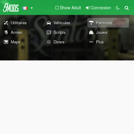
Show Adult
Connexion
Utilitaires
Véhicules
Peintures
Armes
Scripts
Joueur
Maps
Divers
Plus