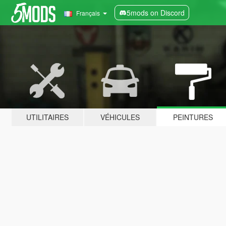
5mods on Discord
Français
UTILITAIRES
VÉHICULES
PEINTURES