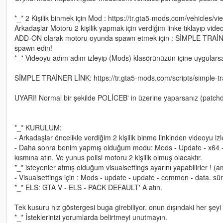
*_* 2 Kişilik binmek için Mod : https://tr.gta5-mods.com/vehicles/vi
Arkadaşlar Motoru 2 kişilik yapmak için verdiğim linke tıklayıp vid
ADD-ON olarak motoru oyunda spawn etmek için : SİMPLE TRAİN
spawn edin!
*_* Videoyu adım adım izleyip (Mods) klasörünüzün içine uygularsan
SİMPLE TRAİNER LİNK: https://tr.gta5-mods.com/scripts/simple-tra
UYARI! Normal bir şekilde POLİCEB' in üzerine yaparsanız (patchd
*_* KURULUM:
- Arkadaşlar öncelikle verdiğim 2 kişilik binme linkinden videoyu i
- Daha sonra benim yapmış olduğum modu: Mods - Update - x64 - dl
kısmına atın. Ve yunus polisi motoru 2 kişilik olmuş olacaktır.
*_* isteyenler atmış olduğum visualsettings ayarını yapabilirler ! (a
- Visualsettings için : Mods - update - update - common - data. sürü
*_* ELS: GTA V - ELS - PACK DEFAULT' A atın.
Tek kusuru hız göstergesi buga girebiliyor. onun dışındaki her şeyi
*_* İsteklerinizi yorumlarda belirtmeyi unutmayın.