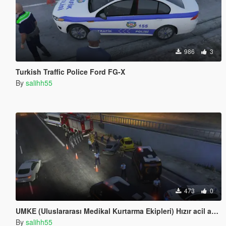
986
3
Turkish Traffic Police Ford FG-X
By
salihh55
473
0
UMKE (Uluslararası Medikal Kurtarma Ekipleri) Hızır acil ambulans
By
salihh55