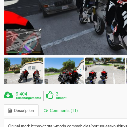
6 404
3
Téléchargements
Aiment
Description
Comments (11)
Orjinal mod: https://tr.gta5-mods.com/vehicles/portuguese-public-