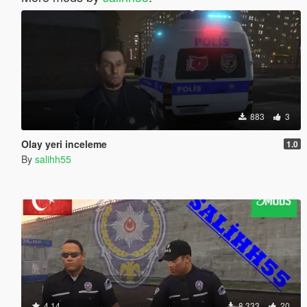
883
3
Olay yeri inceleme
1.0
By
salihh55
4.14
8 333
20