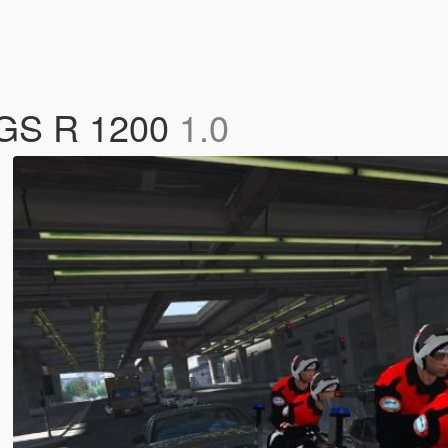
 GS R 1200
1.0