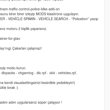
etnam-traffic-control-police-bike-add-on
eosunu birer birer izleyip MODS klasörüne uygulayın.
ER - VEHİCLE SPAWN - VEHİCLE SEARCH - ''Policebvn'' yazıp
ız motoru 2 kişilik yaparsınız.
iner-for-gtav
ay1ng) Çakarları çalışmaz!
zleyip modu kurun.
cpacks - chgaming - dlc.rpf - x64 - vehicles.rpf.
ma kendi visualsettingsinizi kesinlikle yedekleyin!)
kle bırak :)
 adım adım uygularsanız süper çalışıyor !