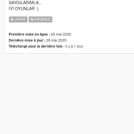
SAYGILARIMLA...
İYİ OYUNLAR :)
LIVRÉE
URGENCE
24 mai 2020
Première mise en ligne :
26 mai 2020
Dernière mise à jour :
il y a 1 jour
Téléchargé pour la dernière fois :