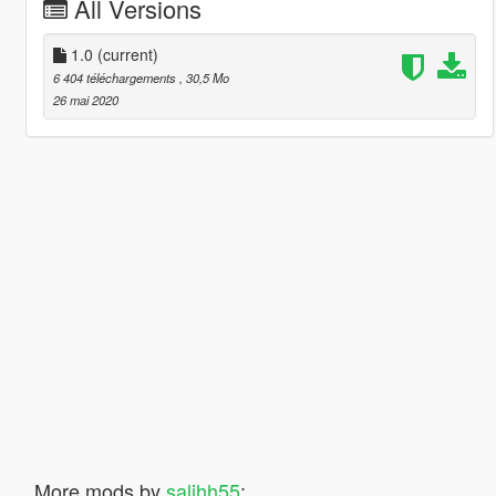
All Versions
1.0
(current)
6 404 téléchargements
, 30,5 Mo
26 mai 2020
More mods by
salihh55
: