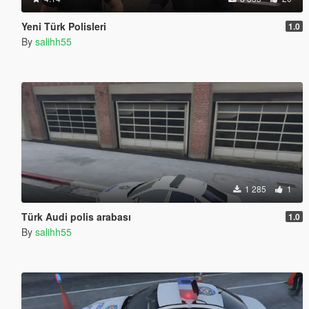
Yeni Türk Polisleri
1.0
By
salihh55
1 285
1
Türk Audi polis arabası
1.0
By
salihh55