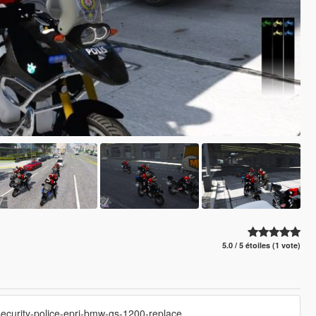
5.0 / 5 étoiles (1 vote)
security-police-epri-bmw-gs-1200-replace