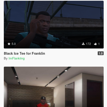
5.0
172
1
Black Ice Tee for Franklin
1.0
By
ImFlankiing