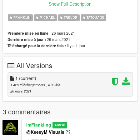
yer_zero (Replace file named "head_diff_000_a_whi")
Show Full Description
Remember to make a backup if you want to return to their
FRANKLIN
MICHAEL
TREVOR
TATOUAGE
normal faces.
26 mars 2021
Première mise en ligne :
26 mars 2021
Dernière mise à jour :
il y a 1 jour
Téléchargé pour la dernière fois :
All Versions
1
(current)
1 425 téléchargements
, 4,06 Mo
26 mars 2021
3 commentaires
ImFlankiing
Auteur
@KeesyM Visuals
??
26 mars 2021