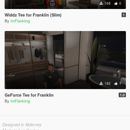
168
0
Widdz Tee for Franklin (Slim)
1
By
ImFlankiing
182
1
GeForce Tee for Franklin
1.0
By
ImFlankiing
Designed in Alderney