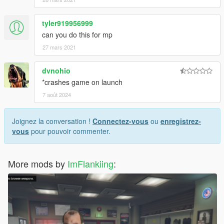
tyler919956999
can you do this for mp
27 mars 2021
dvnohio
*crashes game on launch
7 août 2024
Joignez la conversation !
Connectez-vous
ou
enregistrez-
vous
pour pouvoir commenter.
More mods by
ImFlankiing
: