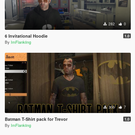
282
0
6 Invitational Hoodie
1.0
By
ImFlankiing
366
7
Batman T-Shirt pack for Trevor
1.0
By
ImFlankiing