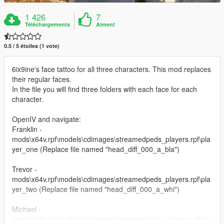
1 426
7
Téléchargements
Aiment
0.5 / 5 étoiles (1 vote)
6ix9ine's face tattoo for all three characters. This mod replaces
their regular faces.
In the file you will find three folders with each face for each
character.
OpenIV and navigate:
Franklin -
mods\x64v.rpf\models\cdimages\streamedpeds_players.rpf\pla
yer_one (Replace file named "head_diff_000_a_bla")
Trevor -
mods\x64v.rpf\models\cdimages\streamedpeds_players.rpf\pla
yer_two (Replace file named "head_diff_000_a_whi")
Michael -
mods\x64v.rpf\models\cdimages\streamedpeds_players.rpf\pla