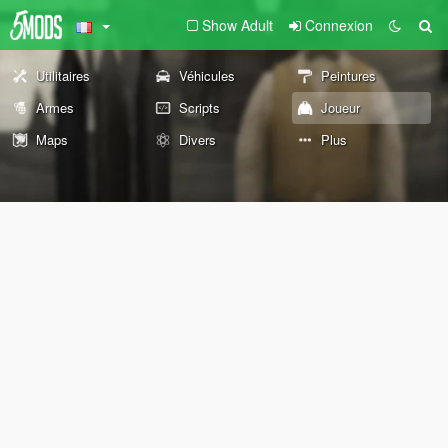
Show Adult
Connexion
Utilitaires
Véhicules
Peintures
Armes
Scripts
Joueur
Maps
Divers
Plus