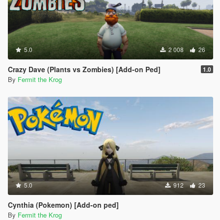
5.0
2 008
26
Crazy Dave (Plants vs Zombies) [Add-on Ped]
1.0
By
Fermit the Krog
5.0
912
23
Cynthia (Pokemon) [Add-on ped]
By
Fermit the Krog