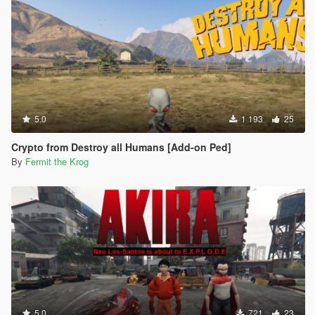
5.0
1 193
25
Crypto from Destroy all Humans [Add-on Ped]
By
Fermit the Krog
5.0
721
23