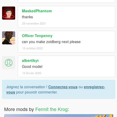
MaskedPhantom
thanks
29 novembre 2021
Officer Tenpenny
can you make zoidberg next please
15 octobre 2022
albertikyt
Good model
15 février 2025
Joignez la conversation !
Connectez-vous
ou
enregistrez-
vous
pour pouvoir commenter.
More mods by
Fermit the Krog
: