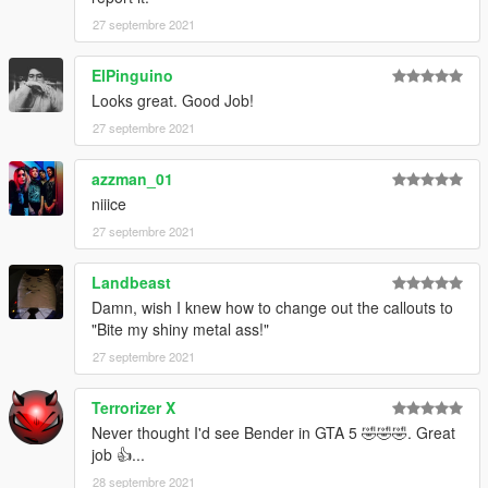
27 septembre 2021
ElPinguino
Looks great. Good Job!
27 septembre 2021
azzman_01
niiice
27 septembre 2021
Landbeast
Damn, wish I knew how to change out the callouts to
"Bite my shiny metal ass!"
27 septembre 2021
Terrorizer X
Never thought I'd see Bender in GTA 5 🤣🤣🤣. Great
job 👍...
28 septembre 2021