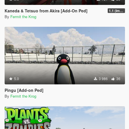
Kaneda & Tetsuo from Akira [Add-On Ped]
1.1 (Improved Tetsuo)
By
Fermit the Krog
5.0
3 986
36
Pingu [Add-on Ped]
By
Fermit the Krog