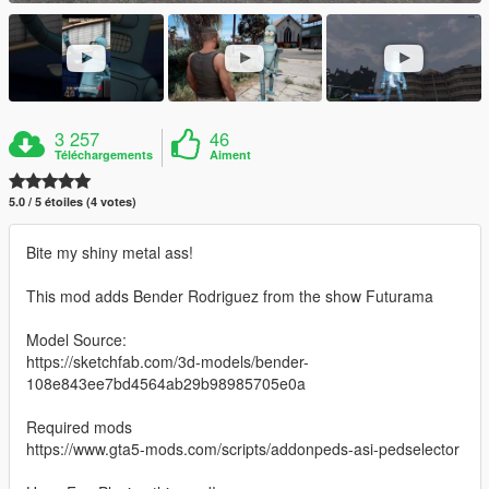
3 257
46
Téléchargements
Aiment
5.0 / 5 étoiles (4 votes)
Bite my shiny metal ass!
This mod adds Bender Rodriguez from the show Futurama
Model Source:
https://sketchfab.com/3d-models/bender-
108e843ee7bd4564ab29b98985705e0a
Required mods
https://www.gta5-mods.com/scripts/addonpeds-asi-pedselector