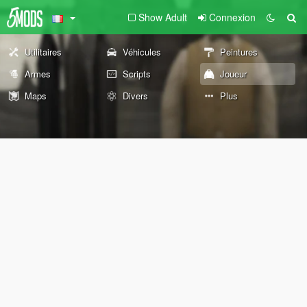
Show Adult
Connexion
Utilitaires
Véhicules
Peintures
Armes
Scripts
Joueur
Maps
Divers
Plus