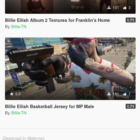
101
3
Billie Eilish Album 2 Textures for Franklin's Home
1.71
By
Billie-TN
5.0
181
1
Billie Eilish Basketball Jersey for MP Male
1.71
By
Billie-TN
Designed in Alderney