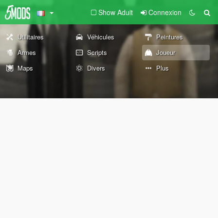
Show Adult
Connexion
Utilitaires
Véhicules
Peintures
Armes
Scripts
Joueur
Maps
Divers
Plus