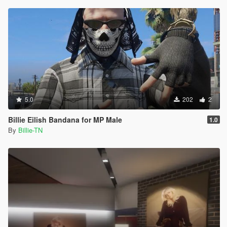
5.0
202
2
Billie Eilish Bandana for MP Male
1.0
By
Billie-TN