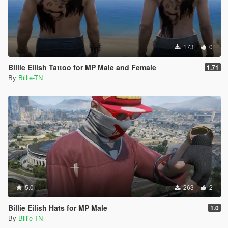
173
0
Billie Eilish Tattoo for MP Male and Female
1.71
By
Billie-TN
5.0
263
2
Billie Eilish Hats for MP Male
1.0
By
Billie-TN