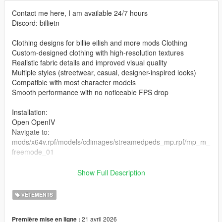
Contact me here, I am available 24/7 hours
Discord: billietn
Clothing designs for billie eilish and more mods Clothing
Custom-designed clothing with high-resolution textures
Realistic fabric details and improved visual quality
Multiple styles (streetwear, casual, designer-inspired looks)
Compatible with most character models
Smooth performance with no noticeable FPS drop
Installation:
Open OpenIV
Navigate to:
mods/x64v.rpf/models/cdimages/streamedpeds_mp.rpf/mp_m_
freemode_01
the files in the folder
Show Full Description
Enable Edit Mode
Launch the game and enjoy
VÊTEMENTS
21 avril 2026
Première mise en ligne :