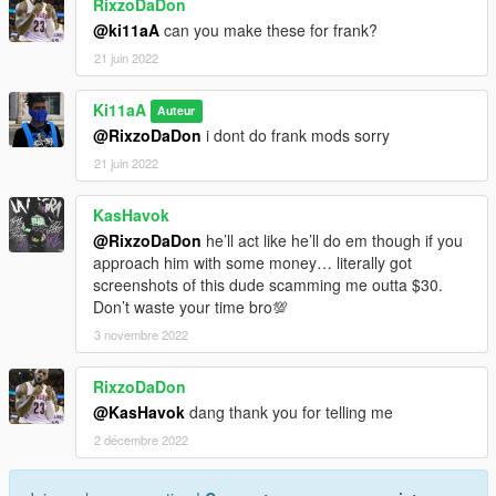
RixzoDaDon
@ki11aA
can you make these for frank?
21 juin 2022
Ki11aA
Auteur
@RixzoDaDon
i dont do frank mods sorry
21 juin 2022
KasHavok
@RixzoDaDon
he’ll act like he’ll do em though if you
approach him with some money… literally got
screenshots of this dude scamming me outta $30.
Don’t waste your time bro💯
3 novembre 2022
RixzoDaDon
@KasHavok
dang thank you for telling me
2 décembre 2022