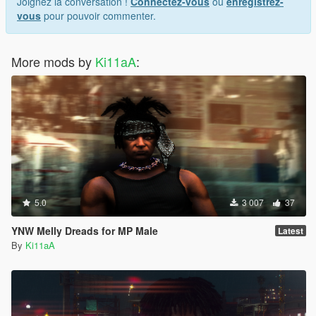
Joignez la conversation !
Connectez-vous
ou
enregistrez-
vous
pour pouvoir commenter.
More mods by
Ki11aA
:
5.0
3 007
37
YNW Melly Dreads for MP Male
Latest
By
Ki11aA