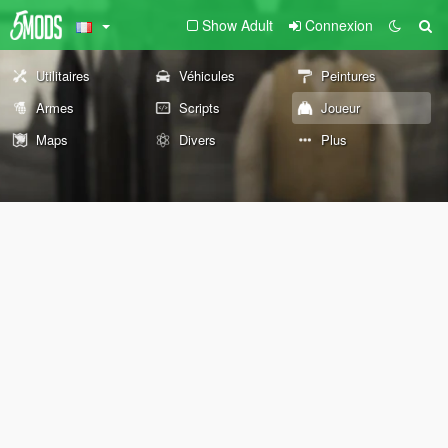
Show Adult
Connexion
Utilitaires
Véhicules
Peintures
Armes
Scripts
Joueur
Maps
Divers
Plus