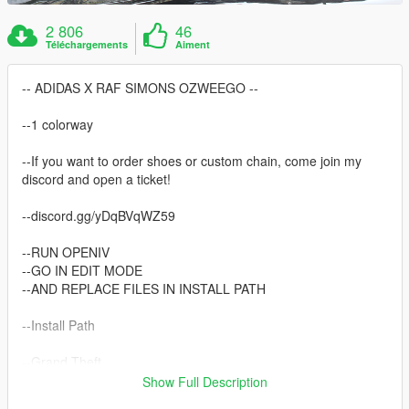
2 806
46
Téléchargements
Aiment
-- ADIDAS X RAF SIMONS OZWEEGO --
--1 colorway
--If you want to order shoes or custom chain, come join my
discord and open a ticket!
--discord.gg/yDqBVqWZ59
--RUN OPENIV
--GO IN EDIT MODE
--AND REPLACE FILES IN INSTALL PATH
--Install Path
--Grand Theft
AutoV\mods\x64v.rpf\models\cdimages\streamedpeds_mp.rpf\
Show Full Description
mp_m_freemode_01