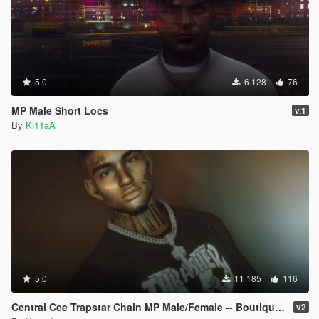
5.0
6 128
76
MP Male Short Locs
v.1
By
Ki11aA
5.0
11 185
116
Central Cee Trapstar Chain MP Male/Female -- Boutique Mods
v2