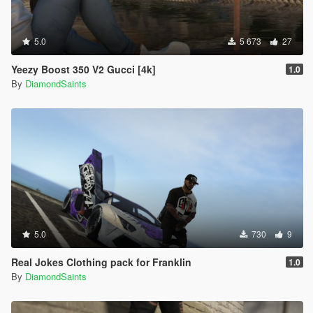
5.0
5 673
27
Yeezy Boost 350 V2 Gucci [4k]
1.0
By
DiamondSaints
5.0
730
9
Real Jokes Clothing pack for Franklin
1.0
By
DiamondSaints