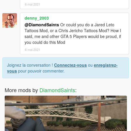
6 mai 2021
denny_2003
@DiamondSaints
Or could you do a Jared Leto
Tattoos Mod, or a Chris Jericho Tattoos Mod? How I
said, me and other GTA 5 Players would be proud, if
you could do this Mod
6 mai 2021
Joignez la conversation !
Connectez-vous
ou
enregistrez-
vous
pour pouvoir commenter.
More mods by
DiamondSaints
: