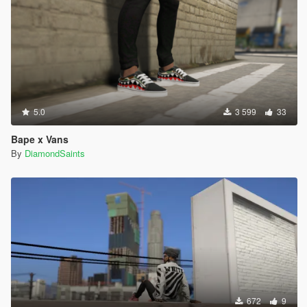
5.0
3 599
33
Bape x Vans
By
DiamondSaints
672
9