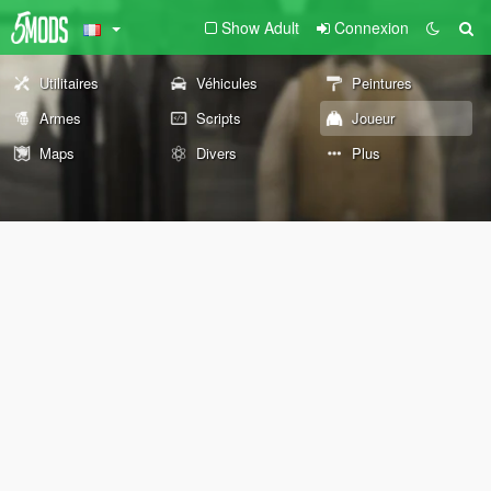
Show Adult
Connexion
Utilitaires
Véhicules
Peintures
Armes
Scripts
Joueur
Maps
Divers
Plus