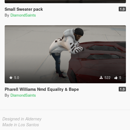
Small Sweater pack
1.0
By
DiamondSaints
5.0
522
5
Pharell Williams Nmd Equality & Bape
1.0
By
DiamondSaints
Designed in Alderney
Made in Los Santos