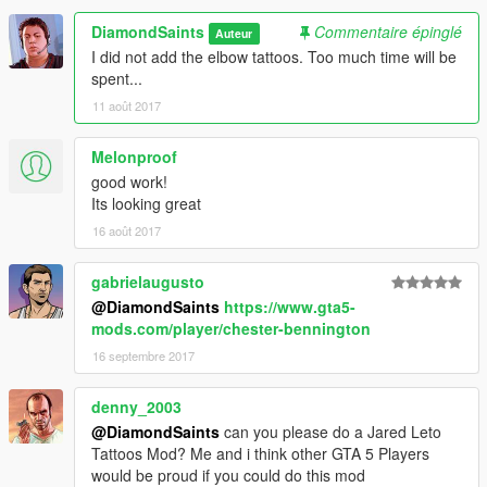
DiamondSaints
Commentaire épinglé
Auteur
I did not add the elbow tattoos. Too much time will be
spent...
11 août 2017
Melonproof
good work!
Its looking great
16 août 2017
gabrielaugusto
@DiamondSaints
https://www.gta5-
mods.com/player/chester-bennington
16 septembre 2017
denny_2003
@DiamondSaints
can you please do a Jared Leto
Tattoos Mod? Me and i think other GTA 5 Players
would be proud if you could do this mod