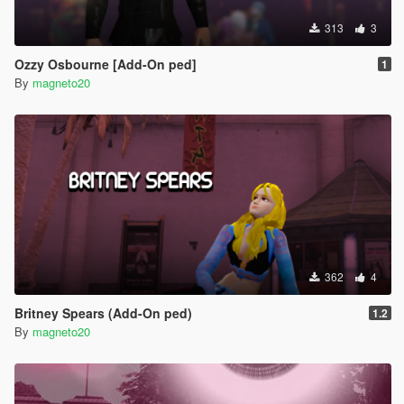
313
3
Ozzy Osbourne [Add-On ped]
1
By
magneto20
362
4
Britney Spears (Add-On ped)
1.2
By
magneto20