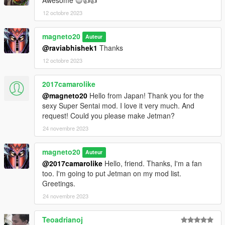
12 octobre 2023
magneto20
Auteur
@raviabhishek1
Thanks
12 octobre 2023
2017camarolike
@magneto20
Hello from Japan! Thank you for the
sexy Super Sentai mod. I love it very much. And
request! Could you please make Jetman?
24 novembre 2023
magneto20
Auteur
@2017camarolike
Hello, friend. Thanks, I'm a fan
too. I'm going to put Jetman on my mod list.
Greetings.
24 novembre 2023
Teoadrianoj