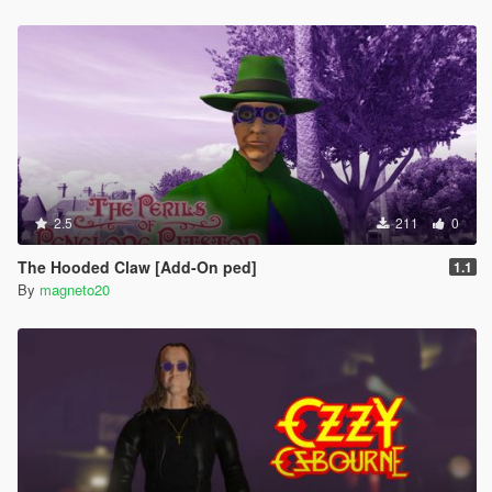
2.5
211
0
The Hooded Claw [Add-On ped]
1.1
By
magneto20