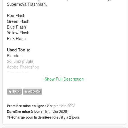
Supernova Flashman.
Red Flash
Green Flash
Blue Flash
Yellow Flash
Pink Flash
Used Tools:
Blender
Sollumz plugin
Adobe Photoshop
Codewalker
YMT Editor
Show Full Description
Model source:
Made by me.
SKIN
ADD-ON
Installation:
2 septembre 2023
Première mise en ligne :
Use
addonpeds
to install these peds.
16 janvier 2025
Dernière mise à jour :
il y a 2 jours
Téléchargé pour la dernière fois :
Path location:
mods> udpdate> x64> dlcpacks> addonpeds> dlc.rpf>