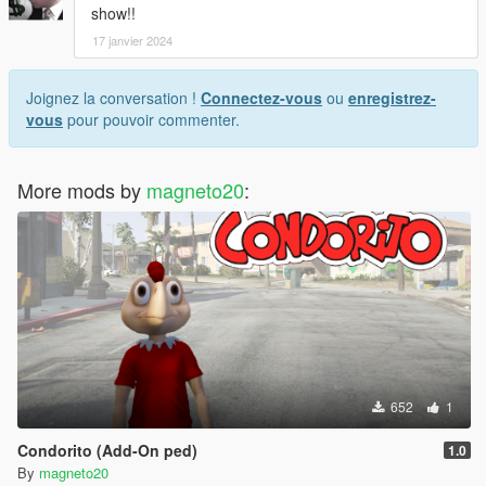
show!!
17 janvier 2024
Joignez la conversation !
Connectez-vous
ou
enregistrez-
vous
pour pouvoir commenter.
More mods by
magneto20
:
652
1
Condorito (Add-On ped)
1.0
By
magneto20