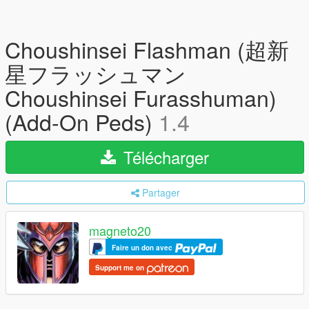
Choushinsei Flashman (超新
星フラッシュマン
Choushinsei Furasshuman)
(Add-On Peds)
1.4
Télécharger
Partager
magneto20
Faire un don avec
Support me on