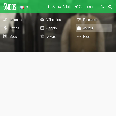
Show Adult
Connexion
Utilitaires
Véhicules
Peintures
Armes
Scripts
Joueur
Maps
Divers
Plus