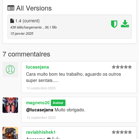
peds.rpf>
All Versions
Enjoy it.
1.4
(current)
************************************************************************
438 téléchargements
, 36,1 Mo
Characters owned by Toei Company. All rights reserved.
15 janvier 2025
Changelog:
1.4:
7 commentaires
-Fixed vertex colors
lucasejana
1.3:
Cara muito bom teu trabalho, aguardo os outros
-Bone weights fixed.
super sentais.....
10 septembre 2023
1.1:
-Fixed male skeletons.
magneto20
Auteur
NOTE: Don't re-upload these peds or use models without
@lucasejana
Muito obrigado.
my permission.
12 septembre 2023
Greetings.
raviabhishek1
Awesome 😎👍👍