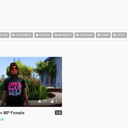
D-ON
URGENCE
SHOES
MASQUE
CASQUE
HAIR
EYES
17
1
for MP Female
1.0
que