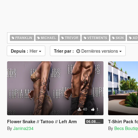
FRANKLIN
MICHAEL
TREVOR
VÊTEMENTS
SKIN
AD
Depuis :
Hier
Trier par :
Dernières versions
40
1
Flower Snake // Tattoo // Left Arm
T-Shirt Pack 
06.08.2026
By
Janina234
By
Becs Bouti