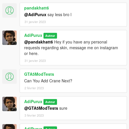
pandakhatt6
@AdiPurux
say less bro l
31 janvier 2023
AdiPurux
Auteur
@pandakhatt6
Hey if you have any personal
requests regarding skin, message me on instagram
or here.
31 janvier 2023
GTA5ModTests
Can You Add Crane Next?
2 février 2023
AdiPurux
Auteur
@GTA5ModTests
sure
3 février 2023
AdiPurux