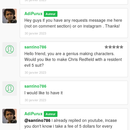
AdiPurux
Auteur
Hey guys if you have any requests message me here
(not on comment section) or on instagram . Thanks!
30 janvier 2023
santino786
Hello friend, you are a genius making characters.
Would you like to make Chris Redfield with a resident
evil 5 suit?
30 janvier 2023
santino786
I would like to have it
30 janvier 2023
AdiPurux
Auteur
@santino786
i already replied on youtube, incase
you don't know i take a fee of 5 dollars for every