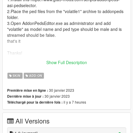
asi-pedselector.
2.Place the ped files from the "volatile1" archive to addonpeds
folder.
3.Open AddonPedsEditor.exe as administrator and add
"volatile" as model name and ped type should be male and is
streamed should be false.
that's it
Thanks!
the model used for this mod is https://sketchfab.com/3d-
Show Full Description
models/volatile-b93217da10ac433bbc927d7188163fa2
SKIN
ADD-ON
30 janvier 2023
Première mise en ligne :
30 janvier 2023
Dernière mise à jour :
il y a 7 heures
Téléchargé pour la dernière fois :
All Versions