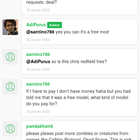
requests. deal?
30 janvier 2023
AdiPurux
Auteur
@santino786
yes you can it's a free mod
30 janvier 2023
santino786
@AdiPurux
so is this chris redfield free?
30 janvier 2023
santino786
If I have to pay I don't have money haha but you had
told me that it was a free model, what kind of model
do you pay for?
30 janvier 2023
pandakhatt6
please please post more zombies or creatures from
games like Callisto Protocol, Dead Space. This is sick.