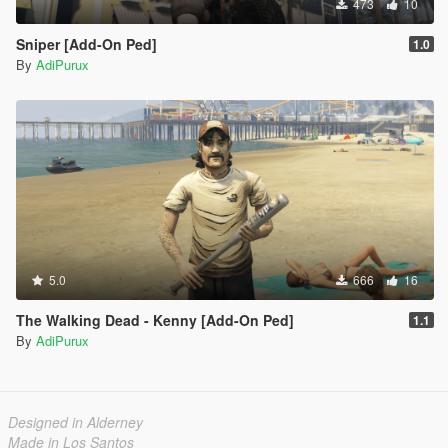
473
10
Sniper [Add-On Ped]
1.0
By
AdiPurux
5.0
666
16
The Walking Dead - Kenny [Add-On Ped]
1.1
By
AdiPurux
Designed in Alderney
Made in Los Santos