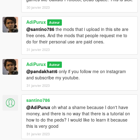
30 janvier 2023
AdiPurux
Auteur
@santino786
the mods that i upload in this site are
free ones. And the mods that people request me to
do for their personal use are paid ones.
31 janvier 2023
AdiPurux
Auteur
@pandakhatt6
only if you follow me on instagram
and subscribe my youtube.
31 janvier 2023
santino786
@AdiPurux
oh what a shame because I don't have
money, and there is no way that there is a tutorial on
how to do the peds? I would like to learn it because
this is very good
31 janvier 2023