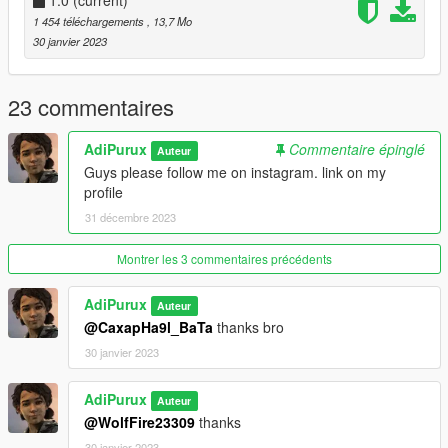
1.0
(current)
1 454 téléchargements
, 13,7 Mo
30 janvier 2023
23 commentaires
AdiPurux
Commentaire épinglé
Auteur
Guys please follow me on instagram. link on my
profile
31 décembre 2023
Montrer les 3 commentaires précédents
AdiPurux
Auteur
@CaxapHa9l_BaTa
thanks bro
30 janvier 2023
AdiPurux
Auteur
@WolfFire23309
thanks
30 janvier 2023