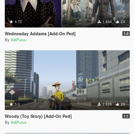
4.75
1 854
24
Wednesday Addams [Add-On Ped]
1.0
By
AdiPurux
5.0
2 626
29
Woody (Toy Story) [Add-On Ped]
1.1
By
AdiPurux