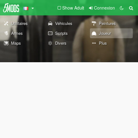
Show Adult
Connexion
Utilitaires
Véhicules
Peintures
Armes
Scripts
Joueur
Maps
Divers
Plus