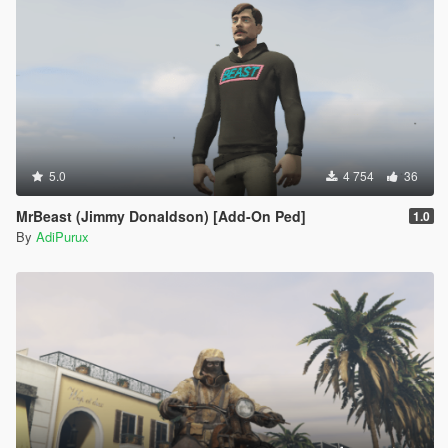
5.0
4 754
36
MrBeast (Jimmy Donaldson) [Add-On Ped]
1.0
By
AdiPurux