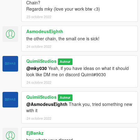
Chain?
Regards mky (love your work btw <3)
23 octobre 2022
AsmodeusEighth
the other chain, the small one is sick!
24 octobre 2022
QuimiiStudios
Auteur
@mky030
Yeah, if you have ideas on what it should
look like DM me on discord Quimii#9030
24 octobre 2022
QuimiiStudios
Auteur
@AsmodeusEighth
Thank you, tried something new
with it
24 octobre 2022
EjBankz