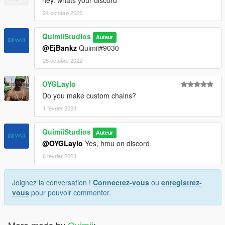
hey. whats your discord
24 octobre 2022
QuimiiStudios
Auteur
@EjBankz
Quimii#9030
25 octobre 2022
OYGLaylo
Do you make custom chains?
1 février 2023
QuimiiStudios
Auteur
@OYGLaylo
Yes, hmu on discord
6 février 2023
Joignez la conversation !
Connectez-vous
ou
enregistrez-
vous
pour pouvoir commenter.