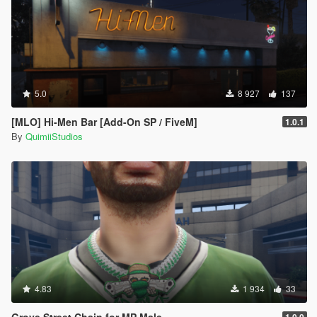
5.0
8 927
137
[MLO] Hi-Men Bar [Add-On SP / FiveM]
1.0.1
By
QuimiiStudios
4.83
1 934
33