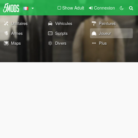
Show Adult
Connexion
Utilitaires
Véhicules
Peintures
Armes
Scripts
Joueur
Maps
Divers
Plus