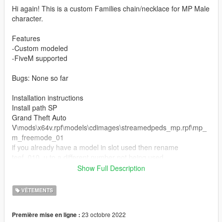
Hi again! This is a custom Families chain/necklace for MP Male
character.
Features
-Custom modeled
-FiveM supported
Bugs: None so far
Installation instructions
Install path SP
Grand Theft Auto
V\mods\x64v.rpf\models\cdimages\streamedpeds_mp.rpf\mp_
m_freemode_01
if you already have a model in slot used then rename
teef_010_u to a different number not being used.
Show Full Description
FiveM Installation
1. Rename files to desired names, and place in FiveM stream
VÊTEMENTS
folder.
23 octobre 2022
Première mise en ligne :