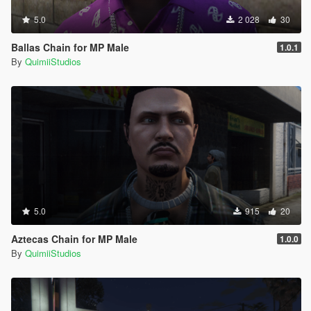
5.0
2 028
30
Ballas Chain for MP Male
1.0.1
By
QuimiiStudios
5.0
915
20
Aztecas Chain for MP Male
1.0.0
By
QuimiiStudios