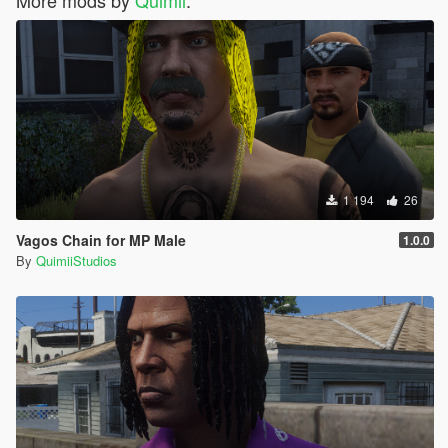
More mods by
Quimii
:
1 194
26
Vagos Chain for MP Male
1.0.0
By
QuimiiStudios