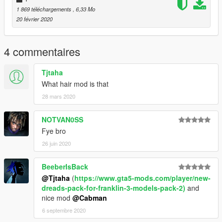
1 869 téléchargements
, 6,33 Mo
20 février 2020
4 commentaires
Tjtaha
What hair mod is that
28 mars 2020
NOTVAN0SS
Fye bro
26 juin 2020
BeeberIsBack
@Tjtaha
(
https://www.gta5-mods.com/player/new-
dreads-pack-for-franklin-3-models-pack-2)
and
nice mod
@Cabman
6 septembre 2020