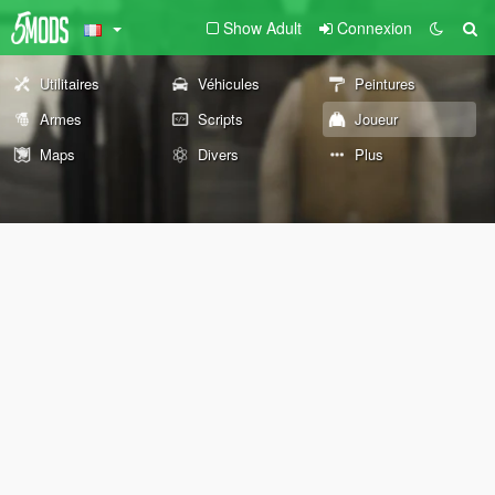
Show Adult
Connexion
Utilitaires
Véhicules
Peintures
Armes
Scripts
Joueur
Maps
Divers
Plus