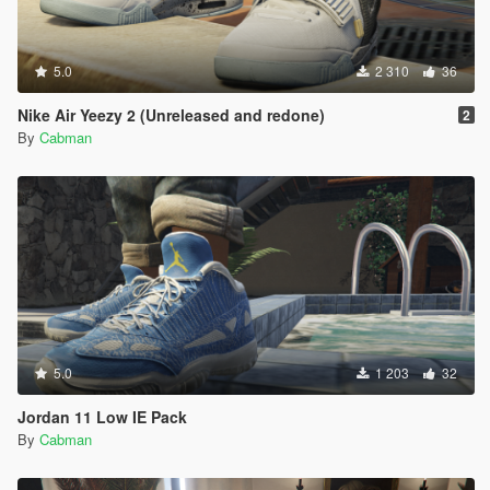
5.0
2 310
36
Nike Air Yeezy 2 (Unreleased and redone)
2
By
Cabman
5.0
1 203
32
Jordan 11 Low IE Pack
By
Cabman