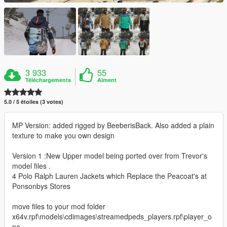
3 933
55
Téléchargements
Aiment
5.0 / 5 étoiles (3 votes)
MP Version: added rigged by BeeberisBack. Also added a plain
texture to make you own design
Version 1 :New Upper model being ported over from Trevor's
model files .
4 Polo Ralph Lauren Jackets which Replace the Peacoat's at
Ponsonbys Stores
move files to your mod folder
x64v.rpf\models\cdimages\streamedpeds_players.rpf\player_o
ne