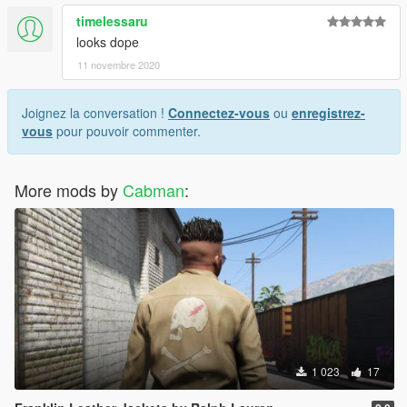
timelessaru
looks dope
11 novembre 2020
Joignez la conversation !
Connectez-vous
ou
enregistrez-
vous
pour pouvoir commenter.
More mods by
Cabman
:
1 023
17