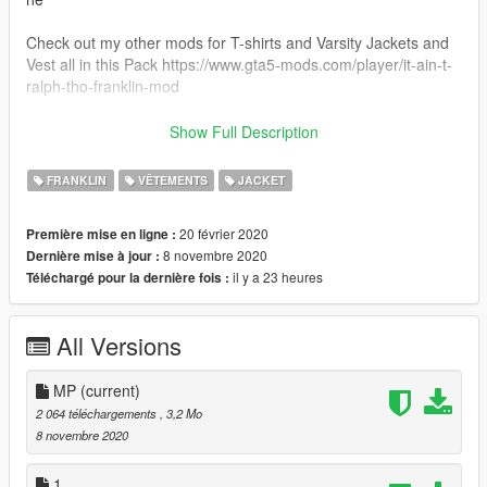
Check out my other mods for T-shirts and Varsity Jackets and
Vest all in this Pack https://www.gta5-mods.com/player/it-ain-t-
ralph-tho-franklin-mod
Thanks please rate,like and share.
Show Full Description
More Mods to come .
FRANKLIN
VÊTEMENTS
JACKET
20 février 2020
Première mise en ligne :
8 novembre 2020
Dernière mise à jour :
il y a 23 heures
Téléchargé pour la dernière fois :
All Versions
MP
(current)
2 064 téléchargements
, 3,2 Mo
8 novembre 2020
1