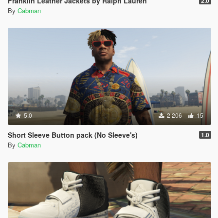
Franklin Leather Jackets by Ralph Lauren
2.0
By
Cabman
5.0
2 206
15
Short Sleeve Button pack (No Sleeve's)
1.0
By
Cabman