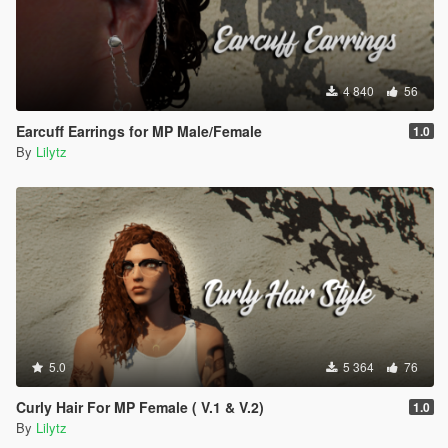
4 840
56
Earcuff Earrings for MP Male/Female
1.0
By
Lilytz
5.0
5 364
76
Curly Hair For MP Female ( V.1 & V.2)
1.0
By
Lilytz