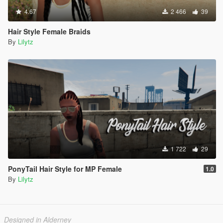
4.67
2 466
39
Hair Style Female Braids
By
Lilytz
1 722
29
PonyTail Hair Style for MP Female
1.0
By
Lilytz
Designed in Alderney