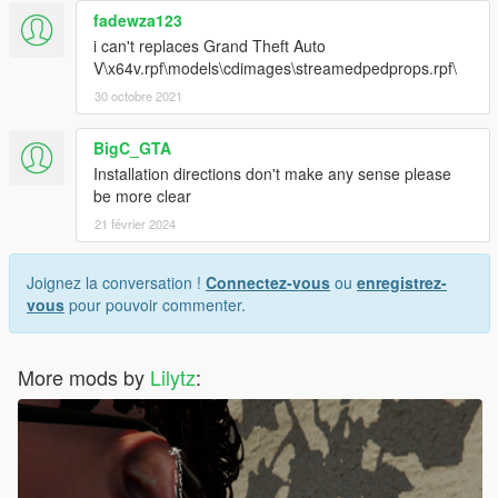
fadewza123
i can't replaces Grand Theft Auto
V\x64v.rpf\models\cdimages\streamedpedprops.rpf\
30 octobre 2021
BigC_GTA
Installation directions don't make any sense please
be more clear
21 février 2024
Joignez la conversation !
Connectez-vous
ou
enregistrez-
vous
pour pouvoir commenter.
More mods by
Lilytz
: