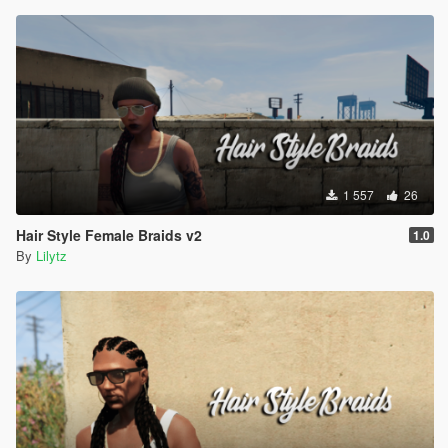
1 557
26
Hair Style Female Braids v2
1.0
By
Lilytz