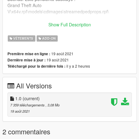
Grand Theft Auto
V\x64v.rpf\models\cdimages\streamedpedprops.rpf\
Trae 7 texturas que puedes intercambiar para ponerte gafas
Show Full Description
de vista o gafas de sol.
Puedes colocarlo también como ropa addon.
VÊTEMENTS
ADD-ON
Gracias por todo :)
19 août 2021
Première mise en ligne :
19 août 2021
Dernière mise à jour :
il y a 2 heures
Téléchargé pour la dernière fois :
All Versions
1.0
(current)
7 359 téléchargements
, 3,08 Mo
19 août 2021
2 commentaires