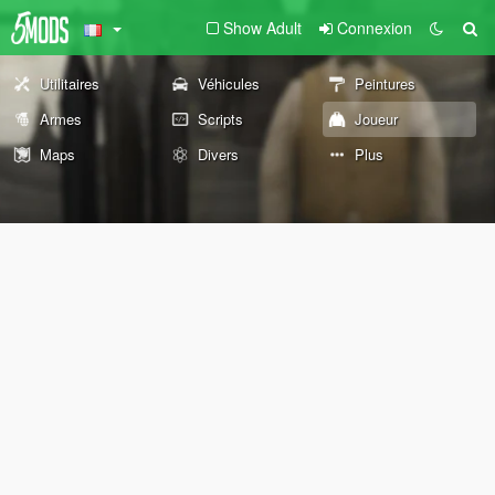
Show Adult
Connexion
Utilitaires
Véhicules
Peintures
Armes
Scripts
Joueur
Maps
Divers
Plus