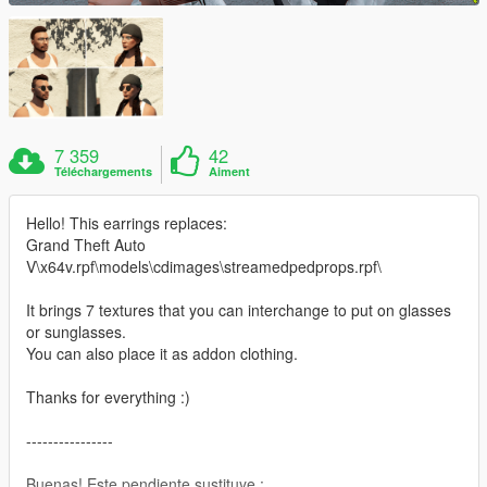
7 359
42
Téléchargements
Aiment
Hello! This earrings replaces:
Grand Theft Auto
V\x64v.rpf\models\cdimages\streamedpedprops.rpf\
It brings 7 textures that you can interchange to put on glasses
or sunglasses.
You can also place it as addon clothing.
Thanks for everything :)
----------------
Buenas! Este pendiente sustituye :