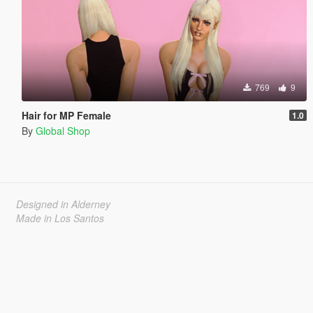
769
9
Hair for MP Female
1.0
By
Global Shop
Designed in Alderney
Made in Los Santos