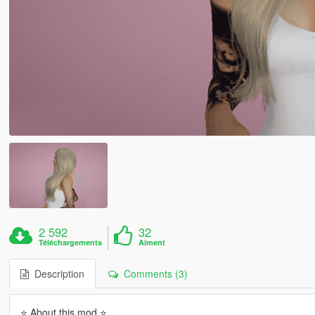
2 592
32
Téléchargements
Aiment
Description
Comments (3)
⭐ About this mod ⭐