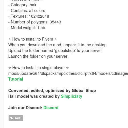
‐ Category: hair
‐ Contains: all colors
‐ Textures: 1024x2048
‐ Number of polygons: 35443
‐ Model weight: 1mb
⭐ How to install to Fivem ⭐
When you download the mod, unpack it to the desktop
Upload the folder named 'globalshop' to your server
Launch the folder on your server
⭐ How to install to single player ⭐
mods/update/x64/dlcpacks/mpclothes/dlc.rpf/x64/models/cdimag
Tutorial
Converted, edited, optimized by Global Shop
Hair model was created by
Simpliciaty
Join our Discord:
Discord
HAIR