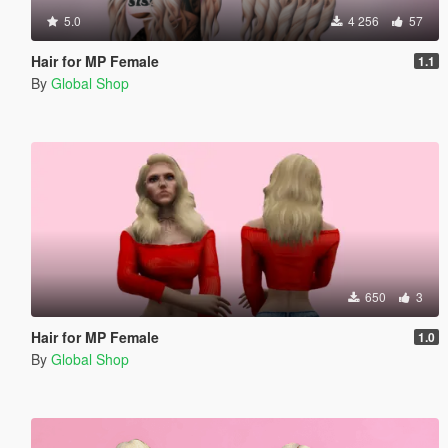
5.0
4 256
57
Hair for MP Female
1.1
By
Global Shop
650
3
Hair for MP Female
1.0
By
Global Shop