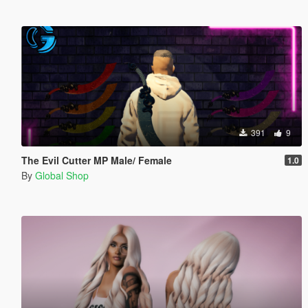
391
9
The Evil Cutter MP Male/ Female
1.0
By
Global Shop