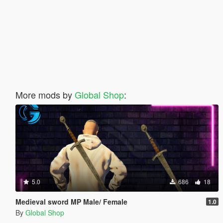
More mods by
Global Shop
:
5.0
686
18
Medieval sword MP Male/ Female
1.0
By
Global Shop