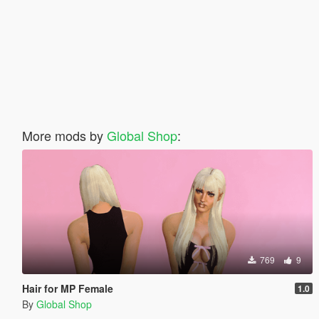
More mods by
Global Shop
:
769
9
Hair for MP Female
1.0
By
Global Shop