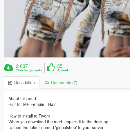
2 037
35
Téléchargements
Aiment
Description
Comments (7)
About this mod
Hair for MP Female - Hair
How to install to Fivem
When you download the mod, unpack it to the desktop
Upload the folder named 'globalshop' to your server