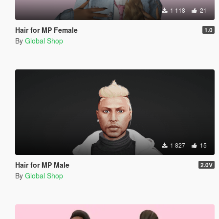
1 118
21
Hair for MP Female
1.0
By
Global Shop
1 827
15
Hair for MP Male
2.0V
By
Global Shop