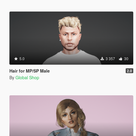
5.0
3 357
30
Hair for MP/SP Male
2.0
By
Global Shop