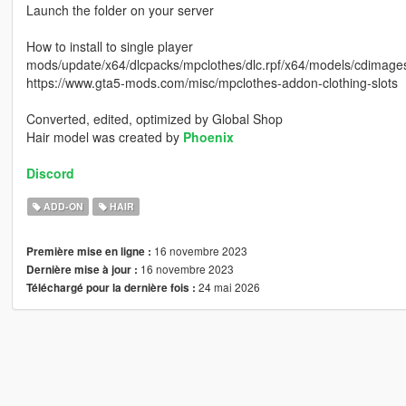
Launch the folder on your server
How to install to single player
mods/update/x64/dlcpacks/mpclothes/dlc.rpf/x64/models/cdimag
https://www.gta5-mods.com/misc/mpclothes-addon-clothing-slots
Converted, edited, optimized by Global Shop
Hair model was created by
Phoenix
Discord
ADD-ON
HAIR
16 novembre 2023
Première mise en ligne :
16 novembre 2023
Dernière mise à jour :
24 mai 2026
Téléchargé pour la dernière fois :