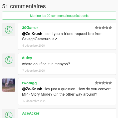
51 commentaires
Montrer les 20 commentaires précédents
30Gamer
@Ze-Krush
I sent you a friend request bro from
SavageGamer#5312
5 décembre 2020
duley
where do i find it in menyoo?
7 décembre 2020
tworagg
@Ze-Krush
Hey just a question. How do you convert
MP - Story Mode? Or, the other way around?
17 décembre 2020
AceAcker