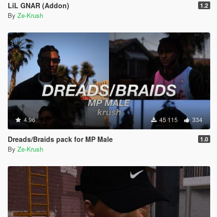
LiL GNAR (Addon)
1.2
By
Ze-Krush
4.96
45 115
334
Dreads/Braids pack for MP Male
1.0
By
Ze-Krush