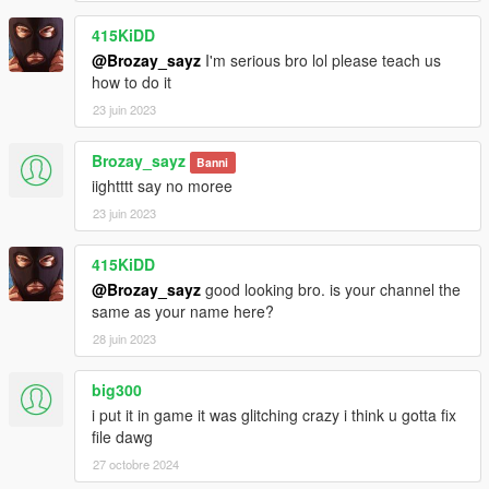
415KiDD
@Brozay_sayz
I'm serious bro lol please teach us
how to do it
23 juin 2023
Brozay_sayz
Banni
iightttt say no moree
23 juin 2023
415KiDD
@Brozay_sayz
good looking bro. is your channel the
same as your name here?
28 juin 2023
big300
i put it in game it was glitching crazy i think u gotta fix
file dawg
27 octobre 2024