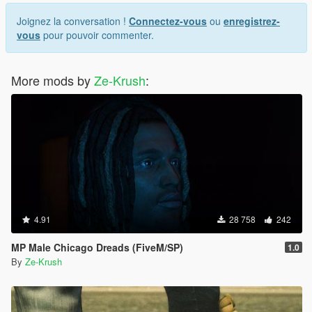
Joignez la conversation !
Connectez-vous
ou
enregistrez-
vous
pour pouvoir commenter.
More mods by
Ze-Krush
:
4.91
28 758
242
MP Male Chicago Dreads (FiveM/SP)
1.0
By
Ze-Krush