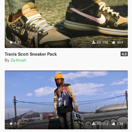
4.92
69 398
464
Travis Scott Sneaker Pack
4.0
By
Ze-Krush
5.0
10 013
134