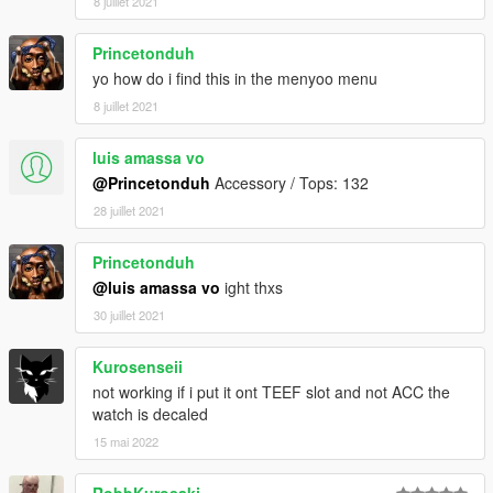
8 juillet 2021
Princetonduh
yo how do i find this in the menyoo menu
8 juillet 2021
luis amassa vo
@Princetonduh
Accessory / Tops: 132
28 juillet 2021
Princetonduh
@luis amassa vo
ight thxs
30 juillet 2021
Kurosenseii
not working if i put it ont TEEF slot and not ACC the
watch is decaled
15 mai 2022
RobbKurosaki