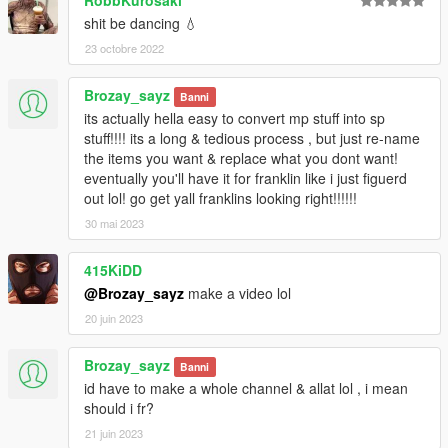
shit be dancing 💧
23 octobre 2022
Brozay_sayz
Banni
its actually hella easy to convert mp stuff into sp
stuff!!!! its a long & tedious process , but just re-name
the items you want & replace what you dont want!
eventually you'll have it for franklin like i just figuerd
out lol! go get yall franklins looking right!!!!!!
30 mai 2023
415KiDD
@Brozay_sayz
make a video lol
20 juin 2023
Brozay_sayz
Banni
id have to make a whole channel & allat lol , i mean
should i fr?
21 juin 2023