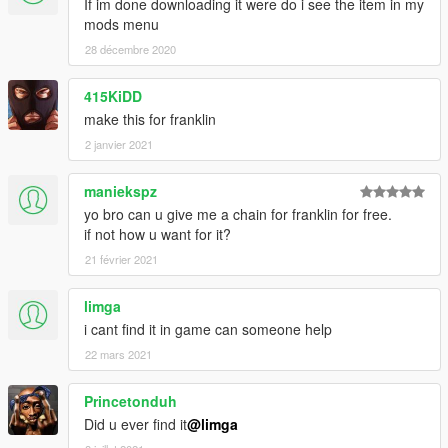
If im done downloading it were do i see the item in my
mods menu
28 décembre 2020
415KiDD
make this for franklin
2 janvier 2021
maniekspz
yo bro can u give me a chain for franklin for free.
if not how u want for it?
21 février 2021
limga
i cant find it in game can someone help
22 mars 2021
Princetonduh
Did u ever find it
@limga