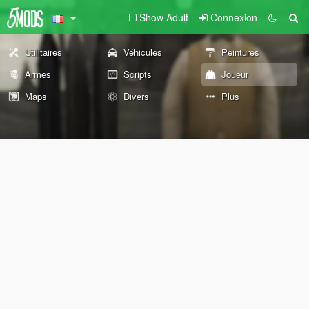
Show Adult
Connexion
Utilitaires
Véhicules
Peintures
Armes
Scripts
Joueur
Maps
Divers
Plus