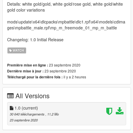
Details: white gold/gold, white gold/rose gold, white gold/white
gold color variations
mods\update\x64\dlcpacks\mpbattle\dlc1.rpf\x64\models\cdima
ges\mpbattle_male.rpf\mp_m_freemode_01_mp_m_battle
Changelog: 1.0 Initial Release
WATCH
23 septembre 2020
Première mise en ligne :
23 septembre 2020
Dernière mise à jour :
il y a 2 heures
Téléchargé pour la dernière fois :
All Versions
1.0
(current)
30 640 téléchargements
, 11,2 Mo
23 septembre 2020