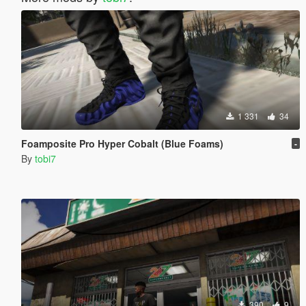
1 331
34
Foamposite Pro Hyper Cobalt (Blue Foams)
-
By
tobi7
390
9