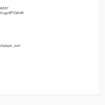
h#6557
scord.gg/dP7Q8vW
pf/player_one"