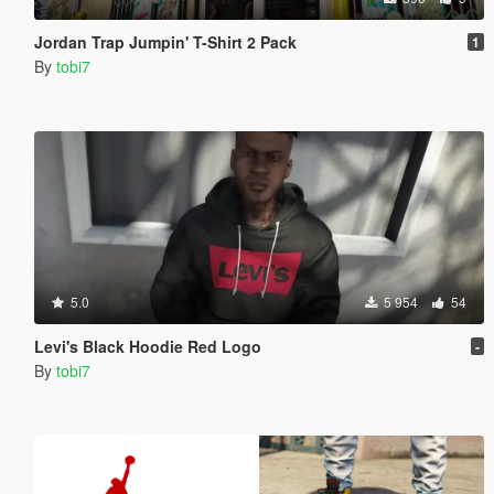
Jordan Trap Jumpin' T-Shirt 2 Pack
1
By
tobi7
5.0
5 954
54
Levi's Black Hoodie Red Logo
-
By
tobi7