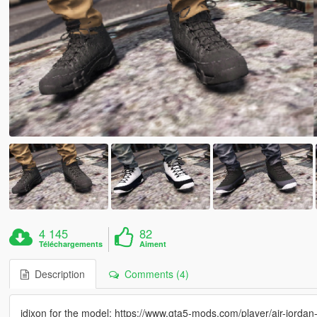
4 145
82
Téléchargements
Aiment
Description
Comments (4)
jdixon for the model: https://www.gta5-mods.com/player/air-jordan