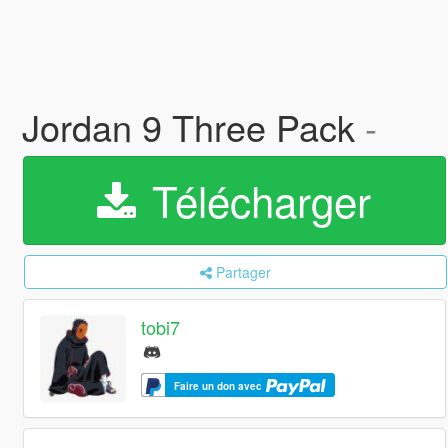
Jordan 9 Three Pack
-
Télécharger
Partager
tobi7
Faire un don avec