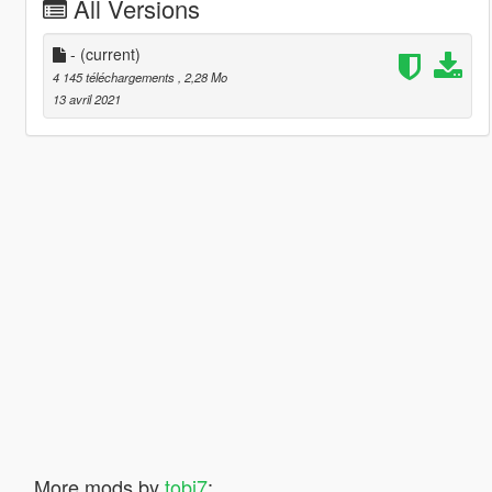
All Versions
-
(current)
4 145 téléchargements
, 2,28 Mo
13 avril 2021
More mods by
tobi7
: