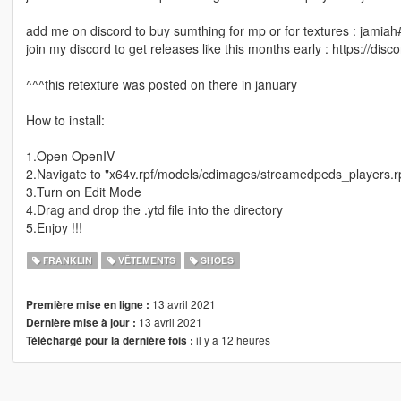
add me on discord to buy sumthing for mp or for textures : jamia
join my discord to get releases like this months early : https://di
^^^this retexture was posted on there in january
How to install:
1.Open OpenIV
2.Navigate to "x64v.rpf/models/cdimages/streamedpeds_players.r
3.Turn on Edit Mode
4.Drag and drop the .ytd file into the directory
5.Enjoy !!!
FRANKLIN
VÊTEMENTS
SHOES
13 avril 2021
Première mise en ligne :
13 avril 2021
Dernière mise à jour :
il y a 12 heures
Téléchargé pour la dernière fois :