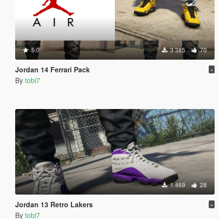
5.0
3 385
70
Jordan 14 Ferrari Pack
-
By
tobi7
1 469
28
Jordan 13 Retro Lakers
-
By
tobi7