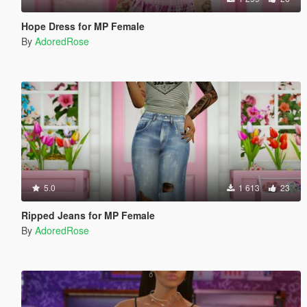
Hope Dress for MP Female
By
AdoredRose
5.0
1 613
23
Ripped Jeans for MP Female
By
AdoredRose