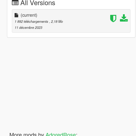
All Versions
(current)
1 892 téléchargements
, 2,18 Mo
11 décembre 2023
More mods by
AdoredRose
: