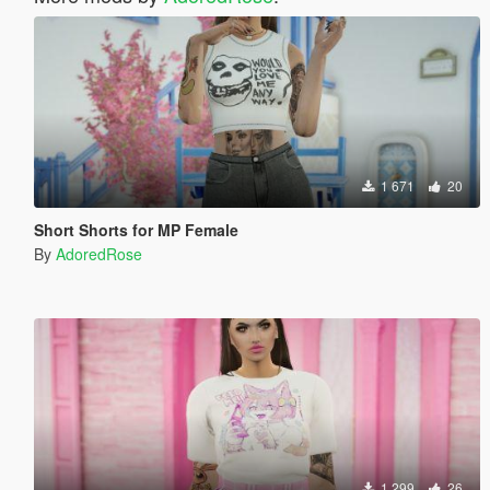
1 671
20
Short Shorts for MP Female
By
AdoredRose
1 299
26