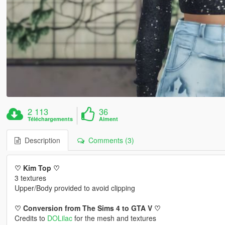
2 113
36
Téléchargements
Aiment
Description
Comments (3)
♡ Kim Top ♡
3 textures
Upper/Body provided to avoid clipping
♡ Conversion from The Sims 4 to GTA V ♡
Credits to
DOLilac
for the mesh and textures