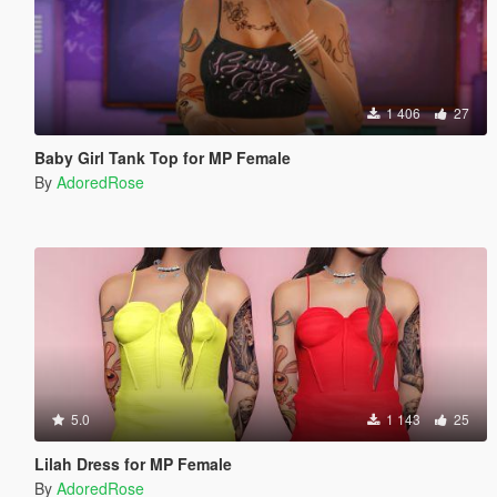
1 406
27
Baby Girl Tank Top for MP Female
By
AdoredRose
5.0
1 143
25
Lilah Dress for MP Female
By
AdoredRose