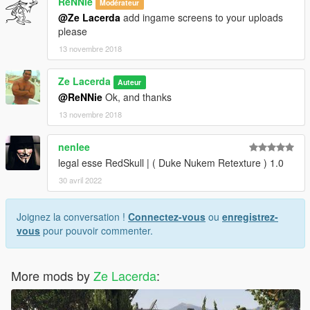
ReNNie
Modérateur
@Ze Lacerda
add ingame screens to your uploads
please
13 novembre 2018
Ze Lacerda
Auteur
@ReNNie
Ok, and thanks
13 novembre 2018
nenlee
legal esse RedSkull | ( Duke Nukem Retexture ) 1.0
30 avril 2022
Joignez la conversation !
Connectez-vous
ou
enregistrez-
vous
pour pouvoir commenter.
More mods by
Ze Lacerda
: