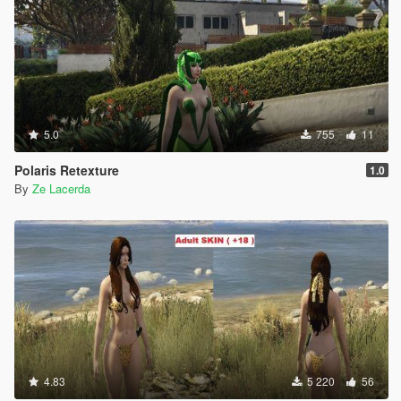
5.0
755
11
Polaris Retexture
1.0
By
Ze Lacerda
4.83
5 220
56