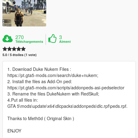
270
3
Téléchargements
Aiment
5.0 / 5 étoiles (1 vote)
1. Download Duke Nukem Files :
https://pt.gta5-mods.com/search/duke+nukem;
2. Install the files as Add-On ped:
https://pt.gta5-mods.com/scripts/addonpeds-asi-pedselector
3. Rename the files DukeNukem with RedSkull;
4.Put all files in:
GTA 5\mods\update\x64\dlcpacks\addonpeds\dlc.rpf\peds.rpf.
Thanks to Meth0d ( Original Skin )
ENJOY