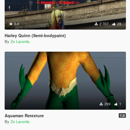
5.0
2 707
28
Harley Quinn (Semi-bodypaint)
By
Ze Lacerda
299
1
Aquaman Retexture
1.0
By
Ze Lacerda