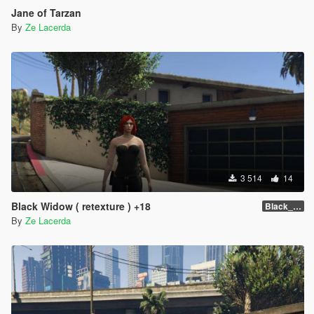
Jane of Tarzan
By
Ze Lacerda
3 514
14
Black Widow ( retexture ) +18
Black_Widow ( Retexture ) Attention +18
By
Ze Lacerda