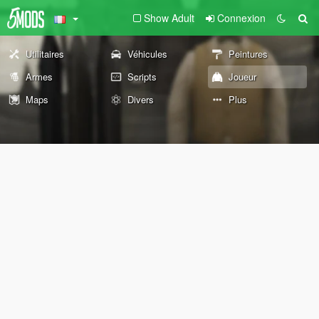
Show Adult
Connexion
Utilitaires
Véhicules
Peintures
Armes
Scripts
Joueur
Maps
Divers
Plus