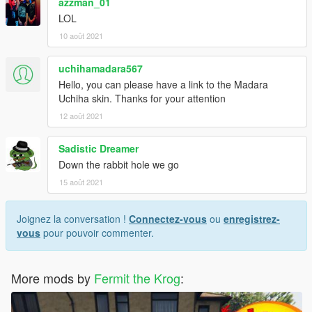
azzman_01
LOL
10 août 2021
uchihamadara567
Hello, you can please have a link to the Madara
Uchiha skin. Thanks for your attention
12 août 2021
Sadistic Dreamer
Down the rabbit hole we go
15 août 2021
Joignez la conversation !
Connectez-vous
ou
enregistrez-
vous
pour pouvoir commenter.
More mods by
Fermit the Krog
: