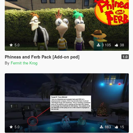
5.0
3 105
38
Phineas and Ferb Pack [Add-on ped]
1.0
By
Fermit the Krog
5.0
883
15