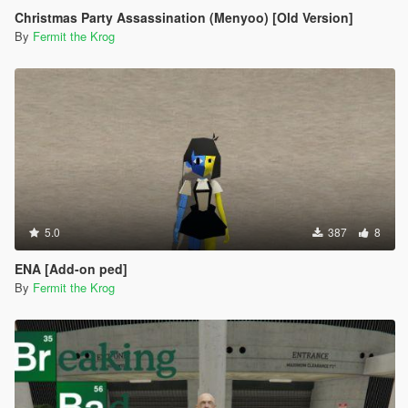
Christmas Party Assassination (Menyoo) [Old Version]
By
Fermit the Krog
5.0
387
8
ENA [Add-on ped]
By
Fermit the Krog