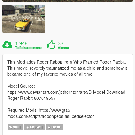
1 948
32
Téléchargements
Aiment
This Mod adds Roger Rabbit from Who Framed Roger Rabbit.
This movie severely traumatized me as a child and somehow it
became one of my favorite movies of all time.
Model Source:
https://www.deviantart.com/jcthornton/art/3D-Model-Download-
Roger-Rabbit-807019557
Required Mods: https://www.gta5-
mods.com/scripts/addonpeds-asi-pedselector
SKIN
ADD-ON
FICTIF