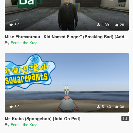
5.0
1 391
28
Mike Ehrmantraut “Kid Named Finger” (Breaking Bad) [Add-on ped]
By
Fermit the Krog
5.0
5 143
30
Mr. Krabs (Spongebob) [Add-On Ped]
1.1
By
Fermit the Krog