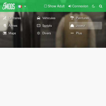
Show Adult
Connexion
Utilitaires
Véhicules
Peintures
Armes
Scripts
Joueur
Maps
Divers
Plus