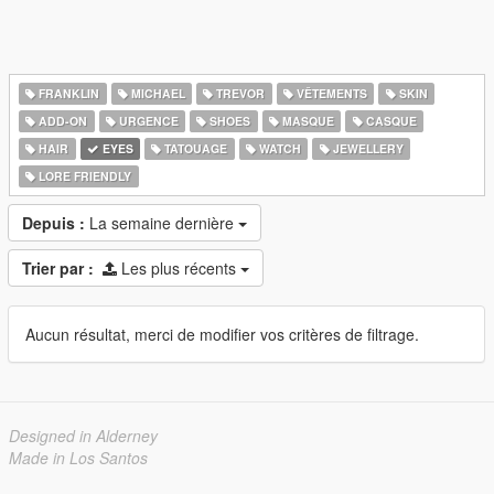
FRANKLIN
MICHAEL
TREVOR
VÊTEMENTS
SKIN
ADD-ON
URGENCE
SHOES
MASQUE
CASQUE
HAIR
EYES
TATOUAGE
WATCH
JEWELLERY
LORE FRIENDLY
Depuis :
La semaine dernière
Trier par :
Les plus récents
Aucun résultat, merci de modifier vos critères de filtrage.
Designed in Alderney
Made in Los Santos