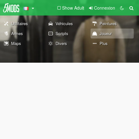
Show Adult
Connexion
Utilitaires
Véhicules
Peintures
Armes
Scripts
Joueur
Maps
Divers
Plus